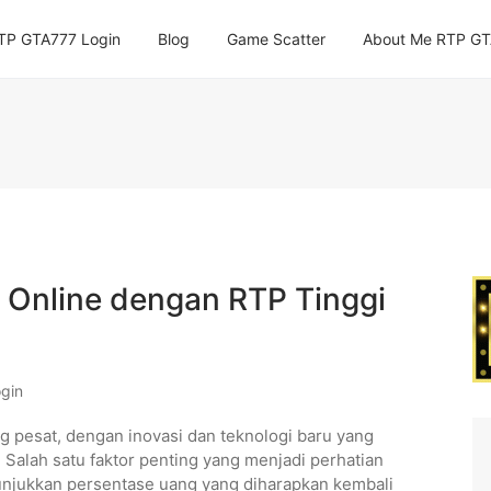
TP GTA777 Login
Blog
Game Scatter
About Me RTP GT
r Online dengan RTP Tinggi
ogin
 pesat, dengan inovasi dan teknologi baru yang
alah satu faktor penting yang menjadi perhatian
unjukkan persentase uang yang diharapkan kembali