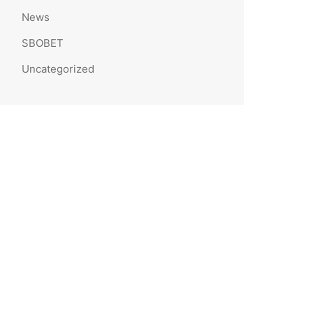
News
SBOBET
Uncategorized