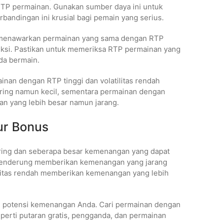
RTP permainan. Gunakan sumber daya ini untuk
andingan ini krusial bagi pemain yang serius.
a menawarkan permainan yang sama dengan RTP
diksi. Pastikan untuk memeriksa RTP permainan yang
nda bermain.
mainan dengan RTP tinggi dan volatilitas rendah
ing namun kecil, sementara permainan dengan
an yang lebih besar namun jarang.
ur Bonus
ering dan seberapa besar kemenangan yang dapat
i cenderung memberikan kemenangan yang jarang
ilitas rendah memberikan kemenangan yang lebih
an potensi kemenangan Anda. Cari permainan dengan
perti putaran gratis, pengganda, dan permainan