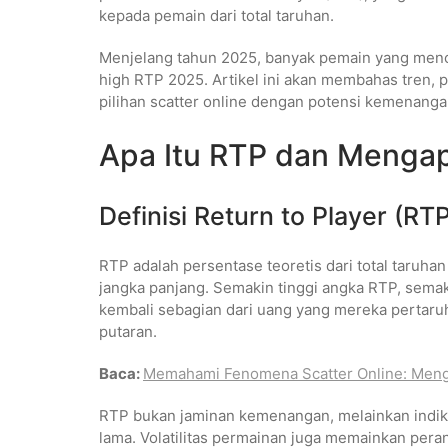
kepada pemain dari total taruhan.
Menjelang tahun 2025, banyak pemain yang mencar
high RTP 2025. Artikel ini akan membahas tren, 
pilihan scatter online dengan potensi kemenang
Apa Itu RTP dan Mengap
Definisi Return to Player (RT
RTP adalah persentase teoretis dari total taruh
jangka panjang. Semakin tinggi angka RTP, sem
kembali sebagian dari uang yang mereka pertaruh
putaran.
Baca:
Memahami Fenomena Scatter Online: Mengu
RTP bukan jaminan kemenangan, melainkan indik
lama. Volatilitas permainan juga memainkan peran