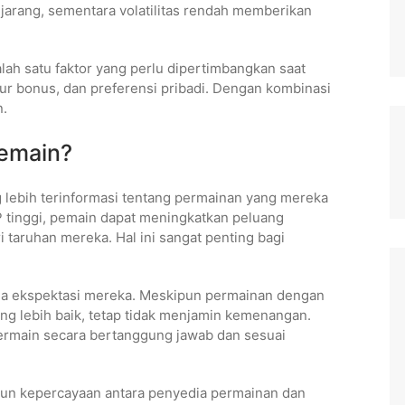
rang, sementara volatilitas rendah memberikan
h satu faktor yang perlu dipertimbangkan saat
tur bonus, dan preferensi pribadi. Dengan kombinasi
n.
emain?
ebih terinformasi tentang permainan yang mereka
tinggi, pemain dapat meningkatkan peluang
taruhan mereka. Hal ini sangat penting bagi
 ekspektasi mereka. Meskipun permainan dengan
g lebih baik, tetap tidak menjamin kemenangan.
bermain secara bertanggung jawab dan sesuai
un kepercayaan antara penyedia permainan dan