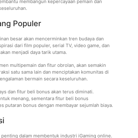
n membantu membangun kepercayaan pemain dan
 keseluruhan.
ng Populer
inan besar akan mencerminkan tren budaya dan
spirasi dari film populer, serial TV, video game, dan
 akan menjadi daya tarik utama.
namen multipemain dan fitur obrolan, akan semakin
aksi satu sama lain dan menciptakan komunitas di
 pengalaman bermain secara keseluruhan.
 dan fitur beli bonus akan terus diminati.
tuk menang, sementara fitur beli bonus
s putaran bonus dengan membayar sejumlah biaya.
si
n penting dalam membentuk industri iGaming online.