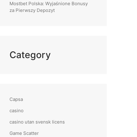
Mostbet Polska: Wyjaśnione Bonusy
za Pierwszy Depozyt
Category
Capsa
casino
casino utan svensk licens
Game Scatter