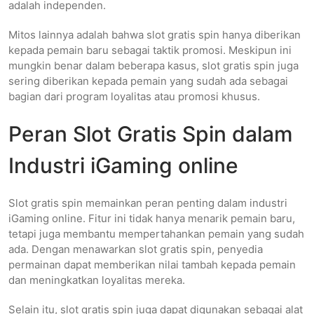
adalah independen.
Mitos lainnya adalah bahwa slot gratis spin hanya diberikan
kepada pemain baru sebagai taktik promosi. Meskipun ini
mungkin benar dalam beberapa kasus, slot gratis spin juga
sering diberikan kepada pemain yang sudah ada sebagai
bagian dari program loyalitas atau promosi khusus.
Peran Slot Gratis Spin dalam
Industri iGaming online
Slot gratis spin memainkan peran penting dalam industri
iGaming online. Fitur ini tidak hanya menarik pemain baru,
tetapi juga membantu mempertahankan pemain yang sudah
ada. Dengan menawarkan slot gratis spin, penyedia
permainan dapat memberikan nilai tambah kepada pemain
dan meningkatkan loyalitas mereka.
Selain itu, slot gratis spin juga dapat digunakan sebagai alat