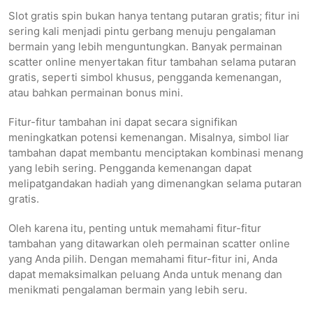
Slot gratis spin bukan hanya tentang putaran gratis; fitur ini
sering kali menjadi pintu gerbang menuju pengalaman
bermain yang lebih menguntungkan. Banyak permainan
scatter online menyertakan fitur tambahan selama putaran
gratis, seperti simbol khusus, pengganda kemenangan,
atau bahkan permainan bonus mini.
Fitur-fitur tambahan ini dapat secara signifikan
meningkatkan potensi kemenangan. Misalnya, simbol liar
tambahan dapat membantu menciptakan kombinasi menang
yang lebih sering. Pengganda kemenangan dapat
melipatgandakan hadiah yang dimenangkan selama putaran
gratis.
Oleh karena itu, penting untuk memahami fitur-fitur
tambahan yang ditawarkan oleh permainan scatter online
yang Anda pilih. Dengan memahami fitur-fitur ini, Anda
dapat memaksimalkan peluang Anda untuk menang dan
menikmati pengalaman bermain yang lebih seru.