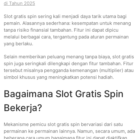
di Tahun 2025
Slot gratis spin sering kali menjadi daya tarik utama bagi
pemain. Alasannya sederhana: kesempatan untuk menang
tanpa risiko finansial tambahan. Fitur ini dapat dipicu
melalui berbagai cara, tergantung pada aturan permainan
yang berlaku.
Selain memberikan peluang menang tanpa biaya, slot gratis
spin juga seringkali dilengkapi dengan fitur tambahan. Fitur
tersebut misalnya pengganda kemenangan (multiplier) atau
simbol khusus yang meningkatkan potensi hadiah.
Bagaimana Slot Gratis Spin
Bekerja?
Mekanisme pemicu slot gratis spin bervariasi dari satu
permainan ke permainan lainnya. Namun, secara umum, ada
beberapa cara umum bagaimana fitur ini dapat diaktifkan.