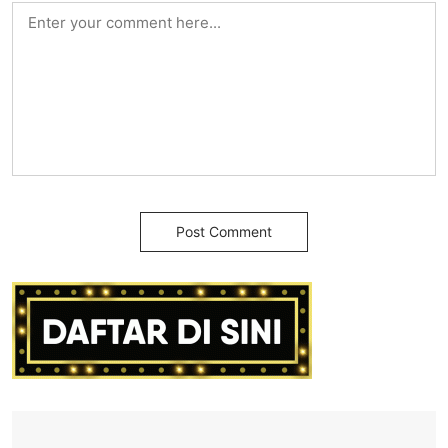
a
t
i
o
n