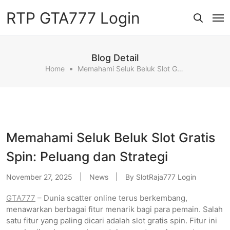
RTP GTA777 Login
Blog Detail
Home
Memahami Seluk Beluk Slot Gratis Spin: Peluang Dan Strategi
Memahami Seluk Beluk Slot Gratis
Spin: Peluang dan Strategi
November 27, 2025
News
By
SlotRaja777 Login
GTA777
– Dunia scatter online terus berkembang,
menawarkan berbagai fitur menarik bagi para pemain. Salah
satu fitur yang paling dicari adalah slot gratis spin. Fitur ini