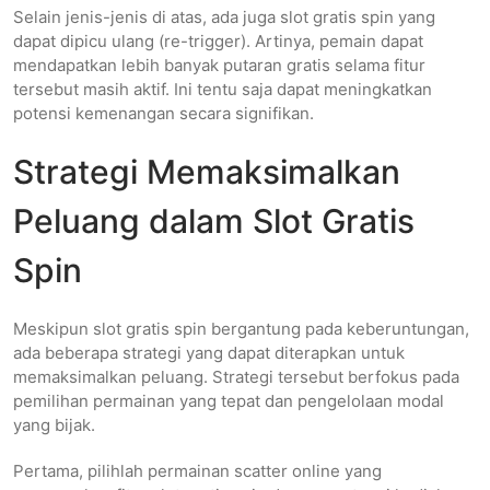
Selain jenis-jenis di atas, ada juga slot gratis spin yang
dapat dipicu ulang (re-trigger). Artinya, pemain dapat
mendapatkan lebih banyak putaran gratis selama fitur
tersebut masih aktif. Ini tentu saja dapat meningkatkan
potensi kemenangan secara signifikan.
Strategi Memaksimalkan
Peluang dalam Slot Gratis
Spin
Meskipun slot gratis spin bergantung pada keberuntungan,
ada beberapa strategi yang dapat diterapkan untuk
memaksimalkan peluang. Strategi tersebut berfokus pada
pemilihan permainan yang tepat dan pengelolaan modal
yang bijak.
Pertama, pilihlah permainan scatter online yang