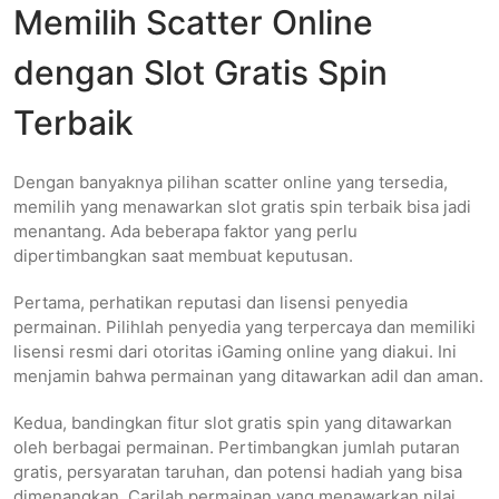
Memilih Scatter Online
dengan Slot Gratis Spin
Terbaik
Dengan banyaknya pilihan scatter online yang tersedia,
memilih yang menawarkan slot gratis spin terbaik bisa jadi
menantang. Ada beberapa faktor yang perlu
dipertimbangkan saat membuat keputusan.
Pertama, perhatikan reputasi dan lisensi penyedia
permainan. Pilihlah penyedia yang terpercaya dan memiliki
lisensi resmi dari otoritas iGaming online yang diakui. Ini
menjamin bahwa permainan yang ditawarkan adil dan aman.
Kedua, bandingkan fitur slot gratis spin yang ditawarkan
oleh berbagai permainan. Pertimbangkan jumlah putaran
gratis, persyaratan taruhan, dan potensi hadiah yang bisa
dimenangkan. Carilah permainan yang menawarkan nilai