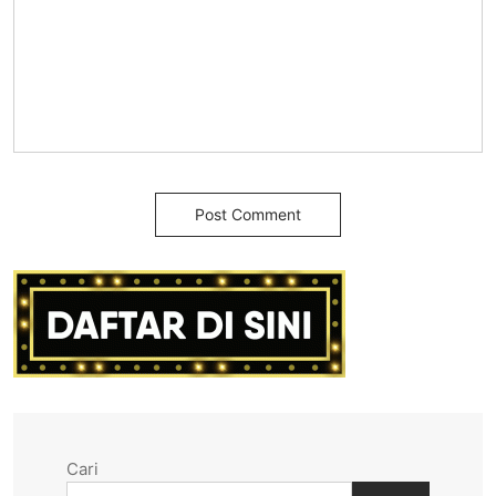
a
t
i
o
n
Cari