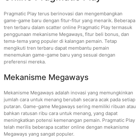
Pragmatic Play terus berinovasi dan mengembangkan
game-game baru dengan fitur-fitur yang menarik. Beberapa
tren terbaru dalam scatter online Pragmatic Play termasuk
penggunaan mekanisme Megaways, fitur beli bonus, dan
tema-tema yang populer di kalangan pemain. Tetap
mengikuti tren terbaru dapat membantu pemain
menemukan game-game baru yang sesuai dengan
preferensi mereka.
Mekanisme Megaways
Mekanisme Megaways adalah inovasi yang memungkinkan
jumlah cara untuk menang berubah secara acak pada setiap
putaran. Game-game Megaways sering memiliki ribuan atau
bahkan ratusan ribu cara untuk menang, yang dapat
meningkatkan potensi kemenangan pemain. Pragmatic Play
telah merilis beberapa scatter online dengan mekanisme
Megaways yang sangat populer.