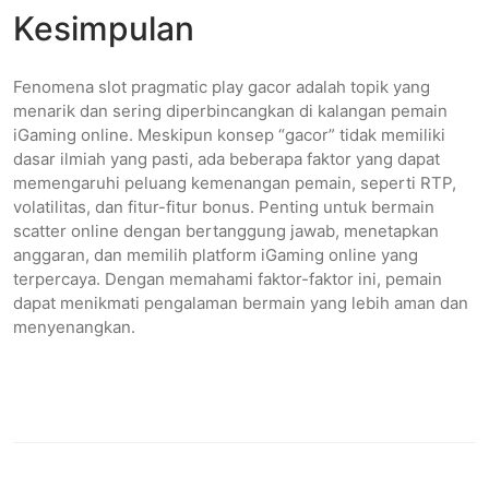
Kesimpulan
Fenomena slot pragmatic play gacor adalah topik yang
menarik dan sering diperbincangkan di kalangan pemain
iGaming online. Meskipun konsep “gacor” tidak memiliki
dasar ilmiah yang pasti, ada beberapa faktor yang dapat
memengaruhi peluang kemenangan pemain, seperti RTP,
volatilitas, dan fitur-fitur bonus. Penting untuk bermain
scatter online dengan bertanggung jawab, menetapkan
anggaran, dan memilih platform iGaming online yang
terpercaya. Dengan memahami faktor-faktor ini, pemain
dapat menikmati pengalaman bermain yang lebih aman dan
menyenangkan.