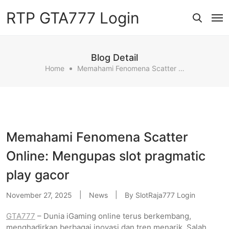
RTP GTA777 Login
Blog Detail
Home
Memahami Fenomena Scatter Online: Mengupas Slot Pragmatic Play Gacor
Memahami Fenomena Scatter
Online: Mengupas slot pragmatic
play gacor
November 27, 2025
News
By
SlotRaja777 Login
GTA777
– Dunia iGaming online terus berkembang,
menghadirkan berbagai inovasi dan tren menarik. Salah