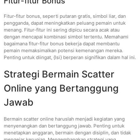
Fitur-fitur Bonus
Fitur-fitur bonus, seperti putaran gratis, simbol liar, dan
pengganda, dapat meningkatkan peluang pemain untuk
menang. Fitur-fitur ini sering dipicu secara acak atau
dengan mencapai kombinasi simbol tertentu. Memahami
bagaimana fitur-fitur bonus bekerja dapat membantu
pemain memaksimalkan potensi kemenangan mereka.
Penting untuk diingat, {lsi} berperan signifikan dalam hal ini.
Strategi Bermain Scatter
Online yang Bertanggung
Jawab
Bermain scatter online haruslah menjadi kegiatan yang
menyenangkan dan bertanggung jawab. Penting untuk
menetapkan anggaran, bermain dengan disiplin, dan tidak
mengejar kerugian. Mengembangkan strategi yang