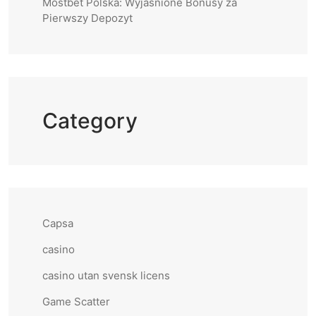
Mostbet Polska: Wyjaśnione Bonusy za
Pierwszy Depozyt
Category
Capsa
casino
casino utan svensk licens
Game Scatter