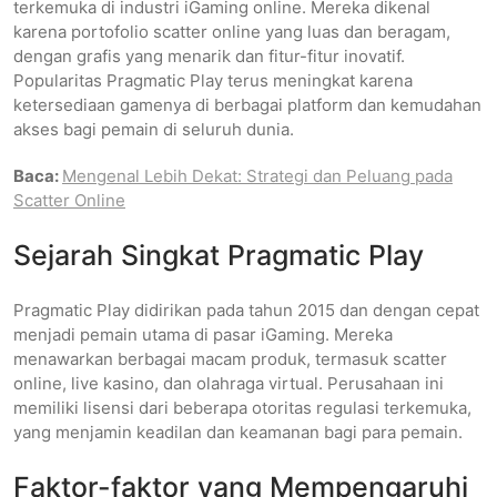
terkemuka di industri iGaming online. Mereka dikenal
karena portofolio scatter online yang luas dan beragam,
dengan grafis yang menarik dan fitur-fitur inovatif.
Popularitas Pragmatic Play terus meningkat karena
ketersediaan gamenya di berbagai platform dan kemudahan
akses bagi pemain di seluruh dunia.
Baca:
Mengenal Lebih Dekat: Strategi dan Peluang pada
Scatter Online
Sejarah Singkat Pragmatic Play
Pragmatic Play didirikan pada tahun 2015 dan dengan cepat
menjadi pemain utama di pasar iGaming. Mereka
menawarkan berbagai macam produk, termasuk scatter
online, live kasino, dan olahraga virtual. Perusahaan ini
memiliki lisensi dari beberapa otoritas regulasi terkemuka,
yang menjamin keadilan dan keamanan bagi para pemain.
Faktor-faktor yang Mempengaruhi