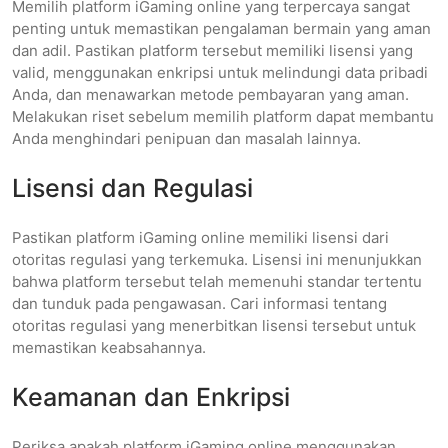
Memilih platform iGaming online yang terpercaya sangat
penting untuk memastikan pengalaman bermain yang aman
dan adil. Pastikan platform tersebut memiliki lisensi yang
valid, menggunakan enkripsi untuk melindungi data pribadi
Anda, dan menawarkan metode pembayaran yang aman.
Melakukan riset sebelum memilih platform dapat membantu
Anda menghindari penipuan dan masalah lainnya.
Lisensi dan Regulasi
Pastikan platform iGaming online memiliki lisensi dari
otoritas regulasi yang terkemuka. Lisensi ini menunjukkan
bahwa platform tersebut telah memenuhi standar tertentu
dan tunduk pada pengawasan. Cari informasi tentang
otoritas regulasi yang menerbitkan lisensi tersebut untuk
memastikan keabsahannya.
Keamanan dan Enkripsi
Periksa apakah platform iGaming online menggunakan