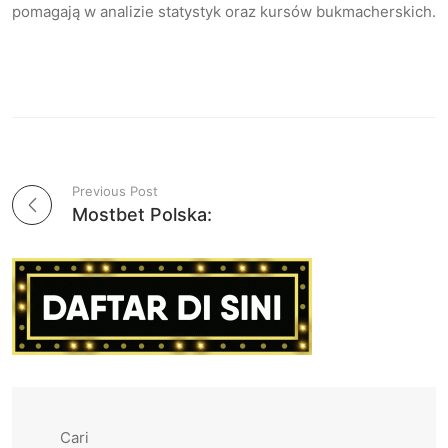
pomagają w analizie statystyk oraz kursów bukmacherskich.
Previous Post
P
Mostbet Polska: Wyjaśnione Bonusy za Pierwszy Depozyt
o
s
t
n
a
Cari