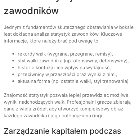
zawodników
Jednym z fundamentów skutecznego obstawiania w boksie
jest dokładna analiza statystyk zawodników. Kluczowe
informacje, które należy brać pod uwagę to:
rekordy walk (wygrane, przegrane, remisy),
styl walki zawodnika (np. ofensywny, defensywny),
historie kontuzji i ich wpływ na wydajność,
przeciwnicy w przeszłości oraz wyniki z nimi,
aktualna forma (np. ostatnie walki, styl trenowania).
Znajomość statystyk pozwala lepiej przewidzieć możliwe
wyniki nadchodzących walk. Profesjonalni gracze zbierają
dane z wielu źródeł, aby utworzyć kompleksowy obraz
każdego zawodnika i jego potencjału na ringu.
Zarządzanie kapitałem podczas