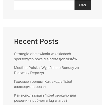
v
Cari
i
g
a
Recent Posts
t
Strategie obstawiania w zakładach
i
sportowych boks dla profesjonalistów
o
Mostbet Polska: Wyjaśnione Bonusy za
Pierwszy Depozyt
n
Годовые тренды: Как вход в 1xbet
эволюционировал
Как использовать 1xbet зеркало для
решения проблемы lag в игре?