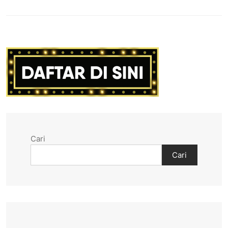
Cari
Cari