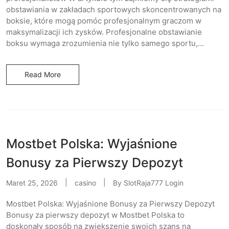
obstawiania w zakładach sportowych skoncentrowanych na
boksie, które mogą pomóc profesjonalnym graczom w
maksymalizacji ich zysków. Profesjonalne obstawianie
boksu wymaga zrozumienia nie tylko samego sportu,...
Read More
Mostbet Polska: Wyjaśnione
Bonusy za Pierwszy Depozyt
Maret 25, 2026
casino
By
SlotRaja777 Login
Mostbet Polska: Wyjaśnione Bonusy za Pierwszy Depozyt
Bonusy za pierwszy depozyt w Mostbet Polska to
doskonały sposób na zwiększenie swoich szans na