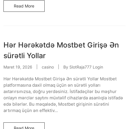
Read More
Hər Hərəkətdə Mostbet Girişə Ən
sürətli Yollar
Maret 19, 2026
casino
By
SlotRaja777 Login
Hər Hərəkətdə Mostbet Girişə Ən sürətli Yollar Mostbet
platformasına daxil olmaq üçün ən sürətli yolları
axtarırsınızsa, doğru yerdəsiniz. İstifadəçilər bu məşhur
onlayn mərclər saytını müxtəlif cihazlarda asanlıqla istifadə
edə bilərlər. Bu məqalədə, Mostbet girişinin sürətini
artırmaq üçün ən effektiv...
Read More