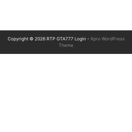
Copyright © 2026 RTP GTA777 Login -
Xpro WordPress
Theme