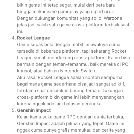
bikin game ini tetap segar, mulai dari peta baru
hingga mekanisme gameplay yang diperbarui.
Dengan dukungan komunitas yang solid, Warzone
jelas jadi salah satu game cross-platform terbaik saat
ini.
Rocket League
Game sepak bola dengan mobil ini awalnya cuma
tersedia di beberapa platform, tapi sekarang Rocket
League sudah mendukung cross-platform. Kamu bisa
bermain dengan teman-temanmu, baik mereka di PC,
konsol, atau bahkan Nintendo Switch.
Aku rasa, Rocket League adalah contoh sempurna
bagaimana game sederhana bisa jadi sangat adiktif,
terutama saat dimainkan bareng teman. Dukungan
cross-platform bikin game ini lebih menyenangkan
karena nggak ada lagi batasan perangkat.
Genshin Impact
Kalau kamu suka game RPG dengan dunia terbuka,
Genshin Impact adalah pilihan yang tepat. Game ini
nggak cuma punya grafis memukau dan cerita yang