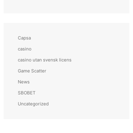
Capsa
casino
casino utan svensk licens
Game Scatter
News
SBOBET
Uncategorized