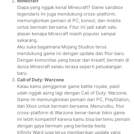
Minecraft
Siapa yang nggak kenal Minecraft? Game sandbox
legendaris ini juga mendukung cross-platform,
memungkinkan pemain di PC, konsol, dan mobile
untuk bermain bersama. Fitur ini jadi salah satu
alasan kenapa Minecraft masih populer sampai
sekarang.
Aku suka bagaimana Mojang Studios terus
mendukung game ini dengan update dan fitur baru.
Dengan komunitas yang besar dan kreatif, bermain di
dunia Minecraft selalu terasa seperti petualangan
baru.
Call of Duty: Warzone
Kalau kamu penggemar game battle royale, pasti
udah nggak asing lagi dengan Call of Duty: Warzone.
Game ini memungkinkan pemain dari PC, PlayStation,
dan Xbox untuk bermain bersama. Menurutku, fitur
cross-platform di Warzone benar-benar bikin game
ini lebih kompetitif karena kamu bisa bertemu pemain
dengan gaya bermain yang berbeda-beda.
Infinity Ward juga terus memberikan update yang