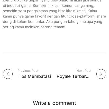
Menurutku, ke depannya, cross-platform akan jadi standar
di industri game. Semakin inklusif komunitas gaming,
semakin seru pengalaman yang bisa kita nikmati. Kalau
kamu punya game favorit dengan fitur cross-platform, share
dong di kolom komentar. Aku pengen tahu game apa yang
sering kamu mainkan bareng teman!
Previous Post
Next Post
P
Tips Membatasi Waktu Bermain Game untuk Anak
10 Game Battle Royale Terbaru di Android 2025
o
s
Write a comment
t