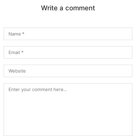
Write a comment
t
n
a
v
i
g
a
t
i
o