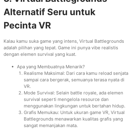
Alternatif Seru untuk
Pecinta VR
Kalau kamu suka game yang intens, Virtual Battlegrounds
adalah pilihan yang tepat. Game ini punya vibe realistis
dengan elemen survival yang kuat.
Apa yang Membuatnya Menarik?
Realisme Maksimal: Dari cara kamu reload senjata
sampai cara bergerak, semuanya terasa nyata di
VR.
Mode Survival: Selain battle royale, ada elemen
survival seperti mengelola resource dan
menggunakan lingkungan untuk bertahan hidup.
Grafis Memukau: Untuk ukuran game VR, Virtual
Battlegrounds menawarkan kualitas grafis yang
sangat memanjakan mata.