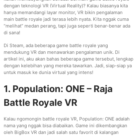
dengan teknologi VR (Virtual Reality)? Kalau biasanya kita
hanya memandangi layar monitor, VR bikin pengalaman
main battle royale jadi terasa lebih nyata. Kita nggak cuma
“melihat” medan perang, tapi juga seperti benar-benar ada
di sana!
Di Steam, ada beberapa game battle royale yang
mendukung VR dan menawarkan pengalaman unik. Di
artikel ini, aku akan bahas beberapa game tersebut, lengkap
dengan kelebihan yang mereka tawarkan. Jadi, siap-siap ya
untuk masuk ke dunia virtual yang intens!
1. Population: ONE – Raja
Battle Royale VR
Kalau ngomongin battle royale VR, Population: ONE adalah
nama yang nggak bisa diabaikan. Game ini dikembangkan
oleh BigBox VR dan jadi salah satu favorit di kalangan