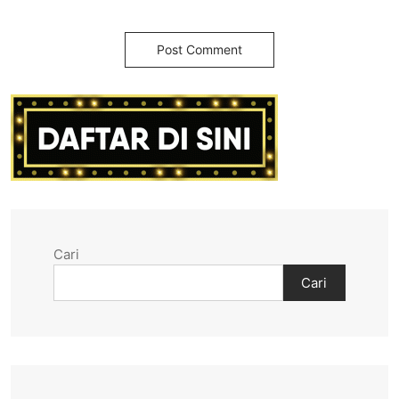
n
Cari
Cari