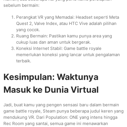
sebelum bermain:
Perangkat VR yang Memadai: Headset seperti Meta
Quest 2, Valve Index, atau HTC Vive adalah pilihan
yang cocok.
Ruang Bermain: Pastikan kamu punya area yang
cukup luas dan aman untuk bergerak.
Koneksi Internet Stabil: Game battle royale
memerlukan koneksi yang lancar untuk pengalaman
terbaik.
Kesimpulan: Waktunya
Masuk ke Dunia Virtual
Jadi, buat kamu yang pengen sensasi baru dalam bermain
game battle royale, Steam punya beberapa judul keren yang
mendukung VR. Dari Population: ONE yang intens hingga
Rec Room yang santai, semua game ini menawarkan