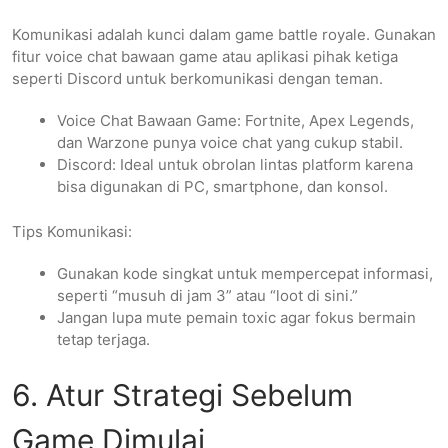
Komunikasi adalah kunci dalam game battle royale. Gunakan
fitur voice chat bawaan game atau aplikasi pihak ketiga
seperti Discord untuk berkomunikasi dengan teman.
Voice Chat Bawaan Game: Fortnite, Apex Legends,
dan Warzone punya voice chat yang cukup stabil.
Discord: Ideal untuk obrolan lintas platform karena
bisa digunakan di PC, smartphone, dan konsol.
Tips Komunikasi:
Gunakan kode singkat untuk mempercepat informasi,
seperti “musuh di jam 3” atau “loot di sini.”
Jangan lupa mute pemain toxic agar fokus bermain
tetap terjaga.
6. Atur Strategi Sebelum
Game Dimulai