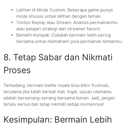
Latihan di Mode Custom: Beberapa game punya
mode khusus untuk latihan dengan teman.
Tonton Replay atau Stream: Analisis permainanmu
atau pelajari strategi dari streamer favorit.
Berlatih Kompak: Cobalah bermain lebih sering
bersama untuk memahami pola permainan temanmu.
8. Tetap Sabar dan Nikmati
Proses
Terkadang, bermain battle royale bisa bikin frustrasi,
terutama jika kalah berkali-kali. Ingat, tujuan utamamu
adalah bersenang-senang bersama teman. Jadi, jangan
terlalu serius dan tetap nikmati setiap momennya!
Kesimpulan: Bermain Lebih