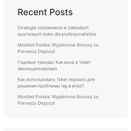
Recent Posts
Strategie obstawiania w zakładach
sportowych boks dla profesjonalistów
Mostbet Polska: Wyjaśnione Bonusy za
Pierwszy Depozyt
Годовые тренды: Как вход в 1xbet
эволюционировал
Как использовать 1xbet зеркало для
решения проблемы lag в игре?
Mostbet Polska: Wyjaśnione Bonusy za
Pierwszy Depozyt