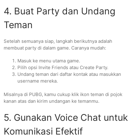
4. Buat Party dan Undang
Teman
Setelah semuanya siap, langkah berikutnya adalah
membuat party di dalam game. Caranya mudah:
Masuk ke menu utama game.
Pilih opsi Invite Friends atau Create Party.
Undang teman dari daftar kontak atau masukkan
username mereka.
Misalnya di PUBG, kamu cukup klik ikon teman di pojok
kanan atas dan kirim undangan ke temanmu.
5. Gunakan Voice Chat untuk
Komunikasi Efektif