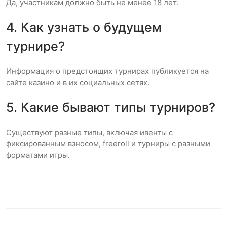
Да, участникам должно быть не менее 18 лет.
4. Как узнать о будущем
турнире?
Информация о предстоящих турнирах публикуется на
сайте казино и в их социальных сетях.
5. Какие бывают типы турниров?
Существуют разные типы, включая ивенты с
фиксированным взносом, freeroll и турниры с разными
форматами игры.