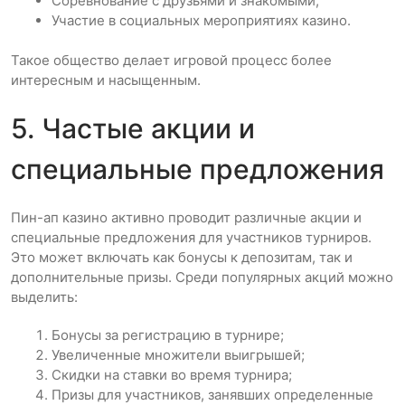
Соревнование с друзьями и знакомыми;
Участие в социальных мероприятиях казино.
Такое общество делает игровой процесс более
интересным и насыщенным.
5. Частые акции и
специальные предложения
Пин-ап казино активно проводит различные акции и
специальные предложения для участников турниров.
Это может включать как бонусы к депозитам, так и
дополнительные призы. Среди популярных акций можно
выделить:
Бонусы за регистрацию в турнире;
Увеличенные множители выигрышей;
Скидки на ставки во время турнира;
Призы для участников, занявших определенные