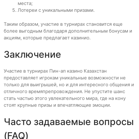
места;
Лотереи с уникальными призами.
Таким образом, участие в турнирах становится еще
более выгодным благодаря дополнительным бонусам и
акциям, которые предлагает казинио.
Заключение
Участие в турнирах Пин-ап казино Казахстан
предоставляет игрокам уникальные возможности не
только для выигрышей, но и для интересного общения и
отличного времяпрепровождения. Не упустите шанс
стать частью этого увлекательного мира, где на кону
стоят крупные призы и впечатляющие эмоции.
Часто задаваемые вопросы
(FAQ)