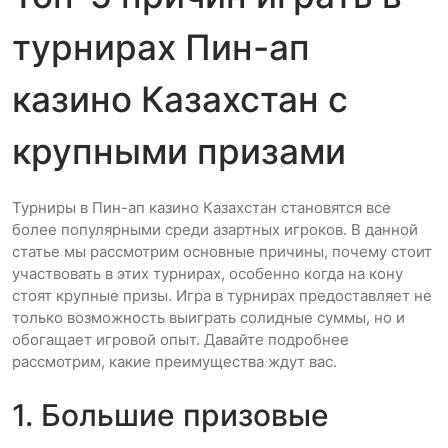
турнирах Пин-ап
казино Казахстан с
крупными призами
Турниры в Пин-ап казино Казахстан становятся все
более популярными среди азартных игроков. В данной
статье мы рассмотрим основные причины, почему стоит
участвовать в этих турнирах, особенно когда на кону
стоят крупные призы. Игра в турнирах предоставляет не
только возможность выиграть солидные суммы, но и
обогащает игровой опыт. Давайте подробнее
рассмотрим, какие преимущества ждут вас.
1. Большие призовые