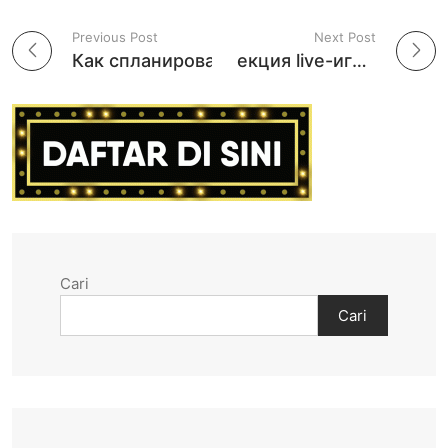
Previous Post
Next Post
P
Как спланировать бюджет для игры в пинко казино
Обширная коллекция live-игр в Пинап казино Казахстан удивляет игроков
o
s
t
n
a
Cari
v
Cari
i
g