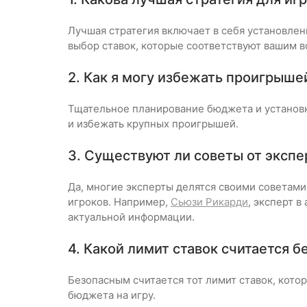
Лучшая стратегия включает в себя установлен
выбор ставок, которые соответствуют вашим 
2. Как я могу избежать проигрыше
Тщательное планирование бюджета и установк
и избежать крупных проигрышей.
3. Существуют ли советы от экспе
Да, многие эксперты делятся своими советами
игроков. Например,
Сьюзи Рикарди
, эксперт 
актуальной информации.
4. Какой лимит ставок считается 
Безопасным считается тот лимит ставок, кото
бюджета на игру.