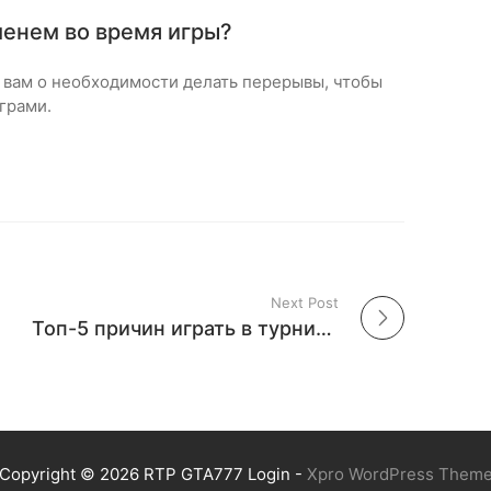
еменем во время игры?
 вам о необходимости делать перерывы, чтобы
грами.
Next Post
Топ-5 причин играть в турнирах Пин-ап казино Казахстан с крупными призами
Copyright © 2026 RTP GTA777 Login -
Xpro WordPress Them