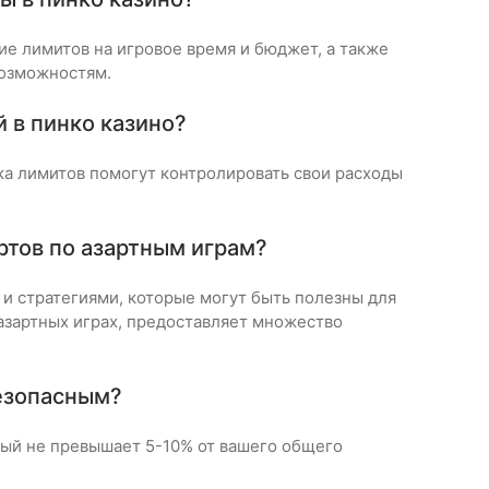
ие лимитов на игровое время и бюджет, а также
возможностям.
й в пинко казино?
а лимитов помогут контролировать свои расходы
ртов по азартным играм?
 и стратегиями, которые могут быть полезны для
в азартных играх, предоставляет множество
безопасным?
рый не превышает 5-10% от вашего общего