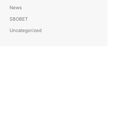
News
SBOBET
Uncategorized