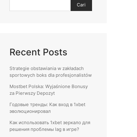
Cari
Recent Posts
Strategie obstawiania w zakładach
sportowych boks dla profesjonalistów
Mostbet Polska: Wyjaśnione Bonusy
za Pierwszy Depozyt
Годовые тренды: Как вход в 1xbet
эволюционировал
Как использовать 1xbet зеркало для
решения проблемы lag в игре?