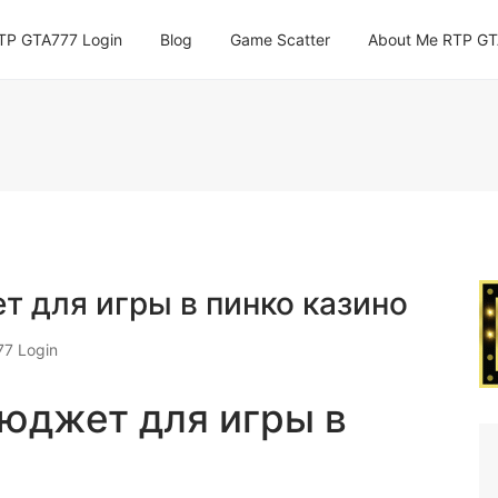
TP GTA777 Login
Blog
Game Scatter
About Me RTP GT
т для игры в пинко казино
77 Login
бюджет для игры в