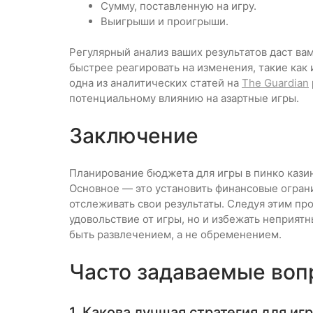
Сумму, поставленную на игру.
Выигрыши и проигрыши.
Регулярный анализ ваших результатов даст ва
быстрее реагировать на изменения, такие ка
одна из аналитических статей на
The Guardian
потенциальному влиянию на азартные игры.
Заключение
Планирование бюджета для игры в пинко кази
Основное — это установить финансовые огран
отслеживать свои результаты. Следуя этим пр
удовольствие от игры, но и избежать неприят
быть развлечением, а не обременением.
Часто задаваемые во
1. Какова лучшая стратегия для иг