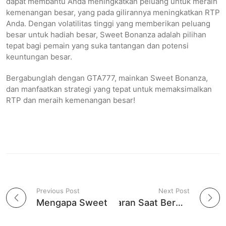
dapat membantu Anda meningkatkan peluang untuk meraih
kemenangan besar, yang pada gilirannya meningkatkan RTP
Anda. Dengan volatilitas tinggi yang memberikan peluang
besar untuk hadiah besar, Sweet Bonanza adalah pilihan
tepat bagi pemain yang suka tantangan dan potensi
keuntungan besar.
Bergabunglah dengan GTA777, mainkan Sweet Bonanza,
dan manfaatkan strategi yang tepat untuk memaksimalkan
RTP dan meraih kemenangan besar!
Previous Post
Next Post
P
Mengapa Sweet Bonanza Populer di GTA777
Mengatur Anggaran Saat Bermain Sweet Bonanza Candyland
o