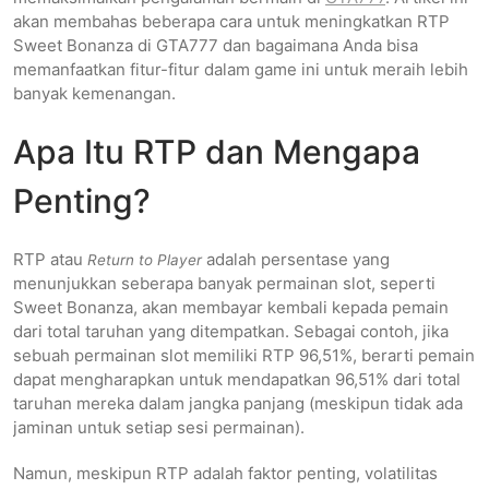
akan membahas beberapa cara untuk meningkatkan RTP
Sweet Bonanza di GTA777 dan bagaimana Anda bisa
memanfaatkan fitur-fitur dalam game ini untuk meraih lebih
banyak kemenangan.
Apa Itu RTP dan Mengapa
Penting?
RTP atau
adalah persentase yang
Return to Player
menunjukkan seberapa banyak permainan slot, seperti
Sweet Bonanza, akan membayar kembali kepada pemain
dari total taruhan yang ditempatkan. Sebagai contoh, jika
sebuah permainan slot memiliki RTP 96,51%, berarti pemain
dapat mengharapkan untuk mendapatkan 96,51% dari total
taruhan mereka dalam jangka panjang (meskipun tidak ada
jaminan untuk setiap sesi permainan).
Namun, meskipun RTP adalah faktor penting, volatilitas