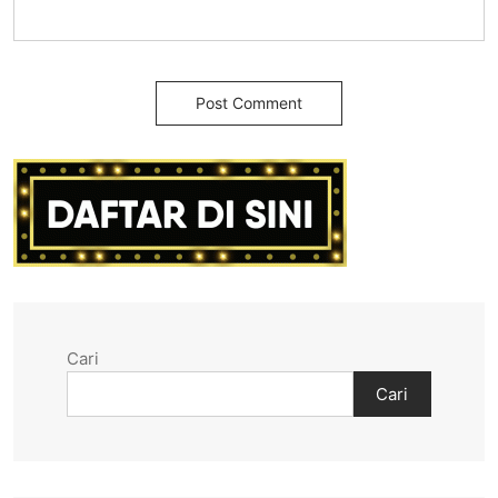
o
n
Cari
Cari