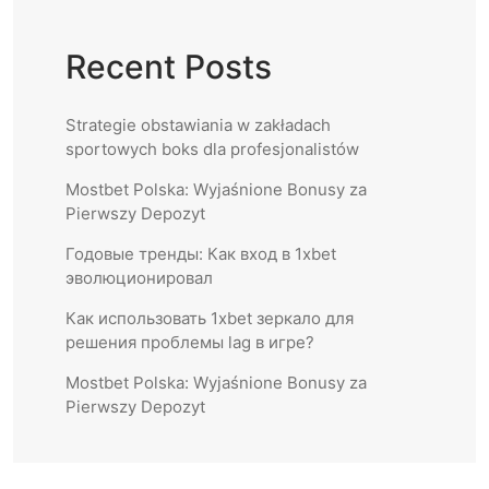
Recent Posts
Strategie obstawiania w zakładach
sportowych boks dla profesjonalistów
Mostbet Polska: Wyjaśnione Bonusy za
Pierwszy Depozyt
Годовые тренды: Как вход в 1xbet
эволюционировал
Как использовать 1xbet зеркало для
решения проблемы lag в игре?
Mostbet Polska: Wyjaśnione Bonusy za
Pierwszy Depozyt