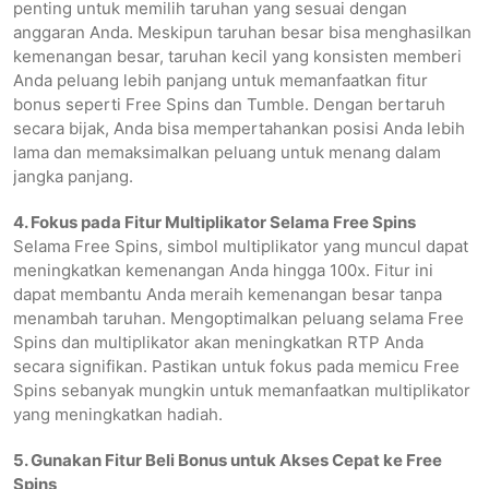
penting untuk memilih taruhan yang sesuai dengan
anggaran Anda. Meskipun taruhan besar bisa menghasilkan
kemenangan besar, taruhan kecil yang konsisten memberi
Anda peluang lebih panjang untuk memanfaatkan fitur
bonus seperti Free Spins dan Tumble. Dengan bertaruh
secara bijak, Anda bisa mempertahankan posisi Anda lebih
lama dan memaksimalkan peluang untuk menang dalam
jangka panjang.
4. Fokus pada Fitur Multiplikator Selama Free Spins
Selama Free Spins, simbol multiplikator yang muncul dapat
meningkatkan kemenangan Anda hingga 100x. Fitur ini
dapat membantu Anda meraih kemenangan besar tanpa
menambah taruhan. Mengoptimalkan peluang selama Free
Spins dan multiplikator akan meningkatkan RTP Anda
secara signifikan. Pastikan untuk fokus pada memicu Free
Spins sebanyak mungkin untuk memanfaatkan multiplikator
yang meningkatkan hadiah.
5. Gunakan Fitur Beli Bonus untuk Akses Cepat ke Free
Spins