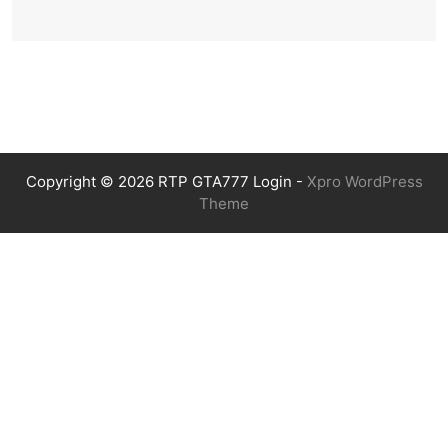
Copyright © 2026 RTP GTA777 Login -
Xpro WordPress
Theme