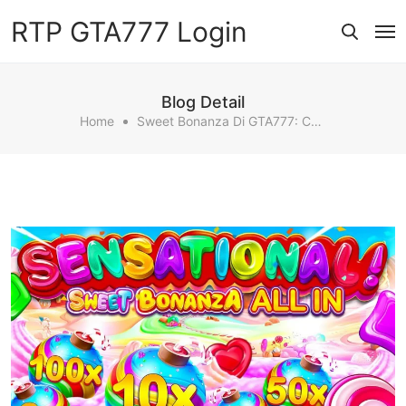
RTP GTA777 Login
Blog Detail
Home
Sweet Bonanza Di GTA777: Cara Meningkatkan RTP