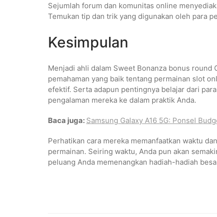
Sejumlah forum dan komunitas online menyediaka
Temukan tip dan trik yang digunakan oleh para 
Kesimpulan
Menjadi ahli dalam Sweet Bonanza bonus round G
pemahaman yang baik tentang permainan slot onli
efektif. Serta adapun pentingnya belajar dari pa
pengalaman mereka ke dalam praktik Anda.
Baca juga:
Samsung Galaxy A16 5G: Ponsel Budg
Perhatikan cara mereka memanfaatkan waktu da
permainan. Seiring waktu, Anda pun akan semak
peluang Anda memenangkan hadiah-hadiah besar