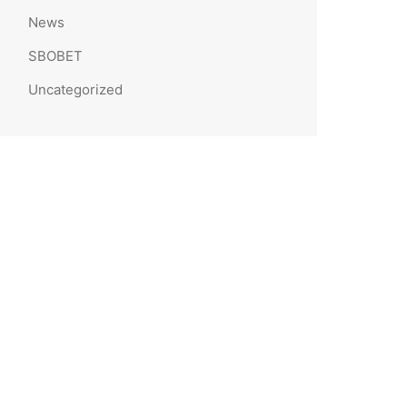
News
SBOBET
Uncategorized