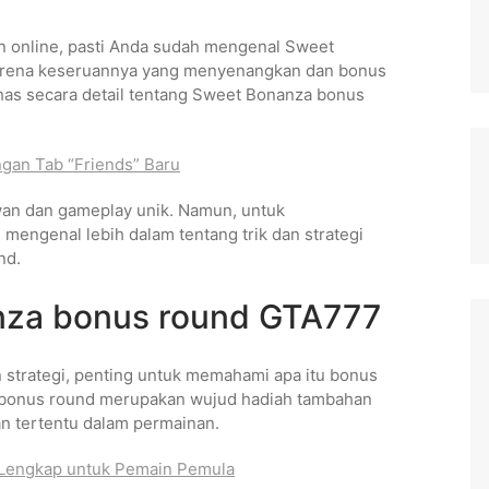
 online, pasti Anda sudah mengenal Sweet
 karena keseruannya yang menyenangkan dan bonus
has secara detail tentang Sweet Bonanza bonus
gan Tab “Friends” Baru
wan dan gameplay unik. Namun, untuk
engenal lebih dalam tentang trik dan strategi
nd.
za bonus round GTA777
an strategi, penting untuk memahami apa itu bonus
 bonus round merupakan wujud hadiah tambahan
an tertentu dalam permainan.
 Lengkap untuk Pemain Pemula