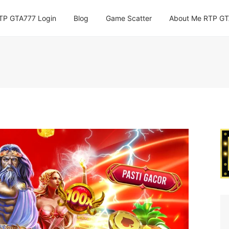
TP GTA777 Login
Blog
Game Scatter
About Me RTP GT