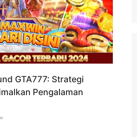
nd GTA777: Strategi
imalkan Pengalaman
in