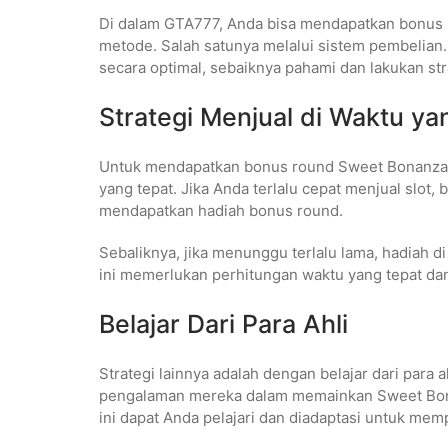
Di dalam GTA777, Anda bisa mendapatkan bonu
metode. Salah satunya melalui sistem pembelia
secara optimal, sebaiknya pahami dan lakukan str
Strategi Menjual di Waktu ya
Untuk mendapatkan bonus round Sweet Bonanza 
yang tepat. Jika Anda terlalu cepat menjual slot,
mendapatkan hadiah bonus round.
Sebaliknya, jika menunggu terlalu lama, hadiah di
ini memerlukan perhitungan waktu yang tepat da
Belajar Dari Para Ahli
Strategi lainnya adalah dengan belajar dari pa
pengalaman mereka dalam memainkan Sweet Bon
ini dapat Anda pelajari dan diadaptasi untuk me