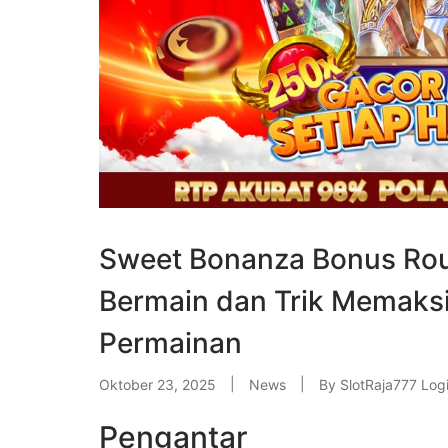
Sweet Bonanza Bonus Rou
Bermain dan Trik Memaks
Permainan
Oktober 23, 2025
News
By
SlotRaja777 Log
Pengantar