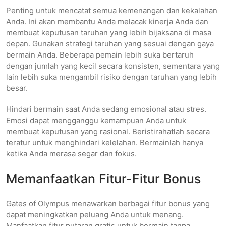
Penting untuk mencatat semua kemenangan dan kekalahan
Anda. Ini akan membantu Anda melacak kinerja Anda dan
membuat keputusan taruhan yang lebih bijaksana di masa
depan. Gunakan strategi taruhan yang sesuai dengan gaya
bermain Anda. Beberapa pemain lebih suka bertaruh
dengan jumlah yang kecil secara konsisten, sementara yang
lain lebih suka mengambil risiko dengan taruhan yang lebih
besar.
Hindari bermain saat Anda sedang emosional atau stres.
Emosi dapat mengganggu kemampuan Anda untuk
membuat keputusan yang rasional. Beristirahatlah secara
teratur untuk menghindari kelelahan. Bermainlah hanya
ketika Anda merasa segar dan fokus.
Memanfaatkan Fitur-Fitur Bonus
Gates of Olympus menawarkan berbagai fitur bonus yang
dapat meningkatkan peluang Anda untuk menang.
Manfaatkan fitur putaran gratis untuk bermain tanpa