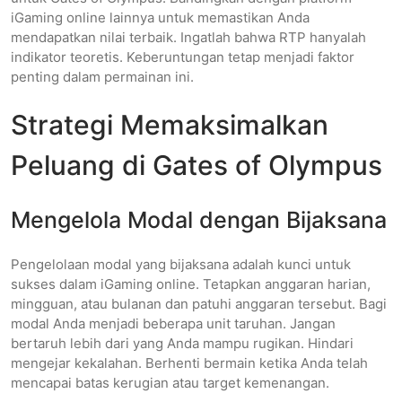
iGaming online lainnya untuk memastikan Anda
mendapatkan nilai terbaik. Ingatlah bahwa RTP hanyalah
indikator teoretis. Keberuntungan tetap menjadi faktor
penting dalam permainan ini.
Strategi Memaksimalkan
Peluang di Gates of Olympus
Mengelola Modal dengan Bijaksana
Pengelolaan modal yang bijaksana adalah kunci untuk
sukses dalam iGaming online. Tetapkan anggaran harian,
mingguan, atau bulanan dan patuhi anggaran tersebut. Bagi
modal Anda menjadi beberapa unit taruhan. Jangan
bertaruh lebih dari yang Anda mampu rugikan. Hindari
mengejar kekalahan. Berhenti bermain ketika Anda telah
mencapai batas kerugian atau target kemenangan.