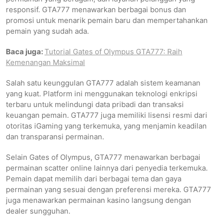
responsif. GTA777 menawarkan berbagai bonus dan
promosi untuk menarik pemain baru dan mempertahankan
pemain yang sudah ada.
Baca juga:
Tutorial Gates of Olympus GTA777: Raih
Kemenangan Maksimal
Salah satu keunggulan GTA777 adalah sistem keamanan
yang kuat. Platform ini menggunakan teknologi enkripsi
terbaru untuk melindungi data pribadi dan transaksi
keuangan pemain. GTA777 juga memiliki lisensi resmi dari
otoritas iGaming yang terkemuka, yang menjamin keadilan
dan transparansi permainan.
Selain Gates of Olympus, GTA777 menawarkan berbagai
permainan scatter online lainnya dari penyedia terkemuka.
Pemain dapat memilih dari berbagai tema dan gaya
permainan yang sesuai dengan preferensi mereka. GTA777
juga menawarkan permainan kasino langsung dengan
dealer sungguhan.