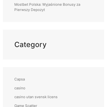
Mostbet Polska: Wyjaśnione Bonusy za
Pierwszy Depozyt
Category
Capsa
casino
casino utan svensk licens
Game Scatter