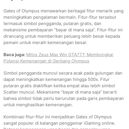
Gates of Olympus menawarkan berbagai fitur menarik yang
meningkatkan pengalaman bermain. Fitur-fitur tersebut
termasuk simbol pengganda, putaran gratis, dan
mekanisme pembayaran “bayar di mana saja”. Fitur-fitur ini
dirancang untuk memberikan peluang lebih besar kepada
pemain untuk meraih kemenangan besar.
Baca juga:
Mitos Zeus Max Win GTA777: Membongkar
Potensi Kemenangan di Gerbang Olympus
Simbol pengganda muncul secara acak pada gulungan dan
dapat meningkatkan kemenangan hingga 500x. Fitur
putaran gratis diaktifkan ketika empat atau lebih simbol
Scatter muncul. Mekanisme “bayar di mana saja” berarti
bahwa simbol tidak perlu berurutan pada garis pembayaran
untuk menghasilkan kemenangan.
Kombinasi fitur-fitur ini menjadikan Gates of Olympus
sangat populer di kalangan penggemar iGaming online.