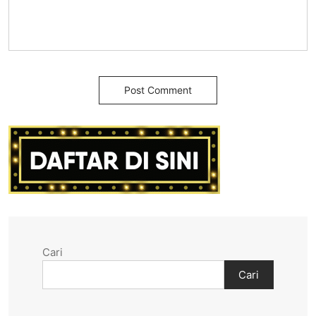
i
o
n
Cari
Cari