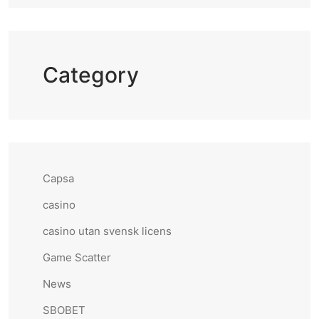
Category
Capsa
casino
casino utan svensk licens
Game Scatter
News
SBOBET