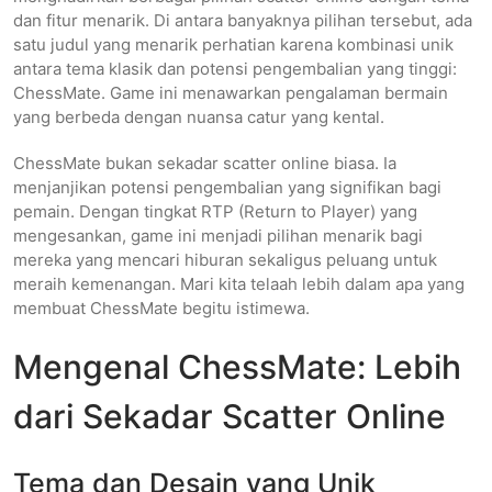
dan fitur menarik. Di antara banyaknya pilihan tersebut, ada
satu judul yang menarik perhatian karena kombinasi unik
antara tema klasik dan potensi pengembalian yang tinggi:
ChessMate. Game ini menawarkan pengalaman bermain
yang berbeda dengan nuansa catur yang kental.
ChessMate bukan sekadar scatter online biasa. Ia
menjanjikan potensi pengembalian yang signifikan bagi
pemain. Dengan tingkat RTP (Return to Player) yang
mengesankan, game ini menjadi pilihan menarik bagi
mereka yang mencari hiburan sekaligus peluang untuk
meraih kemenangan. Mari kita telaah lebih dalam apa yang
membuat ChessMate begitu istimewa.
Mengenal ChessMate: Lebih
dari Sekadar Scatter Online
Tema dan Desain yang Unik