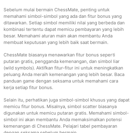
Sebelum mulai bermain ChessMate, penting untuk
memahami simbol-simbol yang ada dan fitur bonus yang
ditawarkan. Setiap simbol memiliki nilai yang berbeda dan
kombinasi tertentu dapat memicu pembayaran yang lebih
besar. Memahami aturan main akan membantu Anda
membuat keputusan yang lebih baik saat bermain.
ChessMate biasanya menawarkan fitur bonus seperti
putaran gratis, pengganda kemenangan, dan simbol liar
(wild symbols). Aktifkan fitur-fitur ini untuk meningkatkan
peluang Anda meraih kemenangan yang lebih besar. Baca
panduan game dengan seksama untuk memahami cara
kerja setiap fitur bonus.
Selain itu, perhatikan juga simbol-simbol khusus yang dapat
memicu fitur bonus. Misalnya, simbol scatter biasanya
digunakan untuk memicu putaran gratis. Memahami simbol-
simbol ini akan membantu Anda memaksimalkan potensi
kemenangan di ChessMate. Pelajari tabel pembayaran
dengan seksama sebelum bermain.