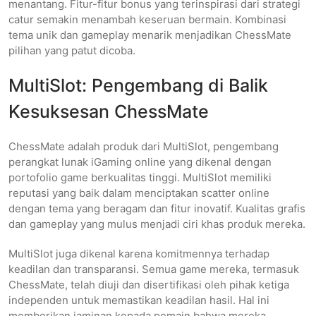
menantang. Fitur-fitur bonus yang terinspirasi dari strategi
catur semakin menambah keseruan bermain. Kombinasi
tema unik dan gameplay menarik menjadikan ChessMate
pilihan yang patut dicoba.
MultiSlot: Pengembang di Balik
Kesuksesan ChessMate
ChessMate adalah produk dari MultiSlot, pengembang
perangkat lunak iGaming online yang dikenal dengan
portofolio game berkualitas tinggi. MultiSlot memiliki
reputasi yang baik dalam menciptakan scatter online
dengan tema yang beragam dan fitur inovatif. Kualitas grafis
dan gameplay yang mulus menjadi ciri khas produk mereka.
MultiSlot juga dikenal karena komitmennya terhadap
keadilan dan transparansi. Semua game mereka, termasuk
ChessMate, telah diuji dan disertifikasi oleh pihak ketiga
independen untuk memastikan keadilan hasil. Hal ini
memberikan jaminan kepada pemain bahwa mereka