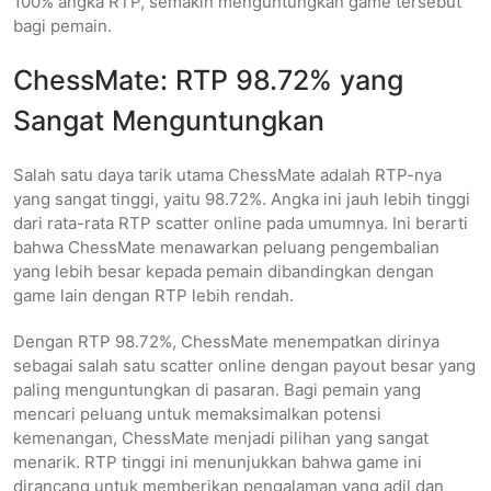
100% angka RTP, semakin menguntungkan game tersebut
bagi pemain.
ChessMate: RTP 98.72% yang
Sangat Menguntungkan
Salah satu daya tarik utama ChessMate adalah RTP-nya
yang sangat tinggi, yaitu 98.72%. Angka ini jauh lebih tinggi
dari rata-rata RTP scatter online pada umumnya. Ini berarti
bahwa ChessMate menawarkan peluang pengembalian
yang lebih besar kepada pemain dibandingkan dengan
game lain dengan RTP lebih rendah.
Dengan RTP 98.72%, ChessMate menempatkan dirinya
sebagai salah satu scatter online dengan payout besar yang
paling menguntungkan di pasaran. Bagi pemain yang
mencari peluang untuk memaksimalkan potensi
kemenangan, ChessMate menjadi pilihan yang sangat
menarik. RTP tinggi ini menunjukkan bahwa game ini
dirancang untuk memberikan pengalaman yang adil dan