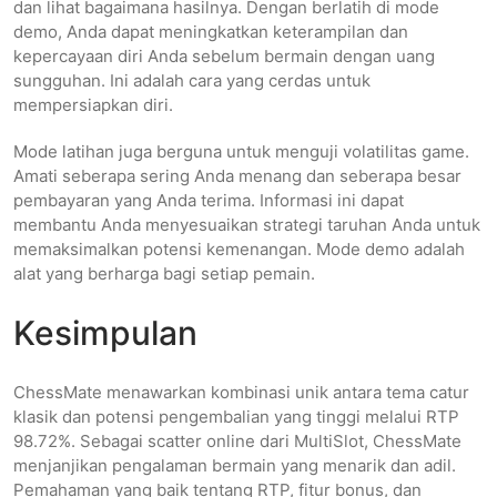
dan lihat bagaimana hasilnya. Dengan berlatih di mode
demo, Anda dapat meningkatkan keterampilan dan
kepercayaan diri Anda sebelum bermain dengan uang
sungguhan. Ini adalah cara yang cerdas untuk
mempersiapkan diri.
Mode latihan juga berguna untuk menguji volatilitas game.
Amati seberapa sering Anda menang dan seberapa besar
pembayaran yang Anda terima. Informasi ini dapat
membantu Anda menyesuaikan strategi taruhan Anda untuk
memaksimalkan potensi kemenangan. Mode demo adalah
alat yang berharga bagi setiap pemain.
Kesimpulan
ChessMate menawarkan kombinasi unik antara tema catur
klasik dan potensi pengembalian yang tinggi melalui RTP
98.72%. Sebagai scatter online dari MultiSlot, ChessMate
menjanjikan pengalaman bermain yang menarik dan adil.
Pemahaman yang baik tentang RTP, fitur bonus, dan