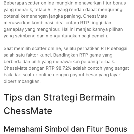
Beberapa scatter online mungkin menawarkan fitur bonus
yang menarik, tetapi RTP yang rendah dapat mengurangi
potensi kemenangan jangka panjang. ChessMate
menawarkan kombinasi ideal antara RTP tinggi dan
gameplay yang menghibur. Hal ini menjadikannya pilihan
yang seimbang dan menguntungkan bagi pemain.
Saat memilih scatter online, selalu perhatikan RTP sebagai
salah satu faktor kunci. Bandingkan RTP game yang
berbeda dan pilih yang menawarkan peluang terbaik.
ChessMate dengan RTP 98.72% adalah contoh yang sangat
baik dari scatter online dengan payout besar yang layak
dipertimbangkan.
Tips dan Strategi Bermain
ChessMate
Memahami Simbol dan Fitur Bonus