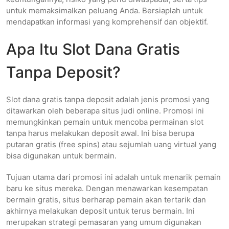
untuk memaksimalkan peluang Anda. Bersiaplah untuk
mendapatkan informasi yang komprehensif dan objektif.
Apa Itu Slot Dana Gratis
Tanpa Deposit?
Slot dana gratis tanpa deposit adalah jenis promosi yang
ditawarkan oleh beberapa situs judi online. Promosi ini
memungkinkan pemain untuk mencoba permainan slot
tanpa harus melakukan deposit awal. Ini bisa berupa
putaran gratis (free spins) atau sejumlah uang virtual yang
bisa digunakan untuk bermain.
Tujuan utama dari promosi ini adalah untuk menarik pemain
baru ke situs mereka. Dengan menawarkan kesempatan
bermain gratis, situs berharap pemain akan tertarik dan
akhirnya melakukan deposit untuk terus bermain. Ini
merupakan strategi pemasaran yang umum digunakan