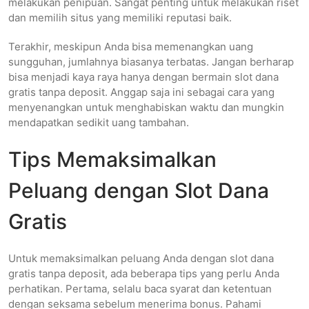
melakukan penipuan. Sangat penting untuk melakukan riset
dan memilih situs yang memiliki reputasi baik.
Terakhir, meskipun Anda bisa memenangkan uang
sungguhan, jumlahnya biasanya terbatas. Jangan berharap
bisa menjadi kaya raya hanya dengan bermain slot dana
gratis tanpa deposit. Anggap saja ini sebagai cara yang
menyenangkan untuk menghabiskan waktu dan mungkin
mendapatkan sedikit uang tambahan.
Tips Memaksimalkan
Peluang dengan Slot Dana
Gratis
Untuk memaksimalkan peluang Anda dengan slot dana
gratis tanpa deposit, ada beberapa tips yang perlu Anda
perhatikan. Pertama, selalu baca syarat dan ketentuan
dengan seksama sebelum menerima bonus. Pahami