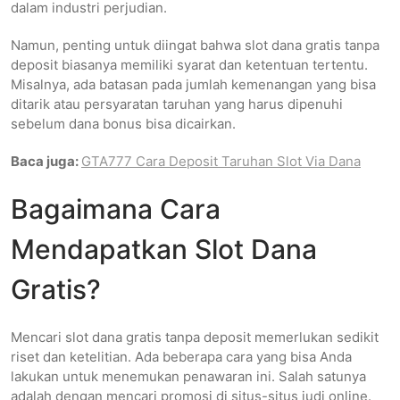
dalam industri perjudian.
Namun, penting untuk diingat bahwa slot dana gratis tanpa
deposit biasanya memiliki syarat dan ketentuan tertentu.
Misalnya, ada batasan pada jumlah kemenangan yang bisa
ditarik atau persyaratan taruhan yang harus dipenuhi
sebelum dana bonus bisa dicairkan.
Baca juga:
GTA777 Cara Deposit Taruhan Slot Via Dana
Bagaimana Cara
Mendapatkan Slot Dana
Gratis?
Mencari slot dana gratis tanpa deposit memerlukan sedikit
riset dan ketelitian. Ada beberapa cara yang bisa Anda
lakukan untuk menemukan penawaran ini. Salah satunya
adalah dengan mencari promosi di situs-situs judi online.