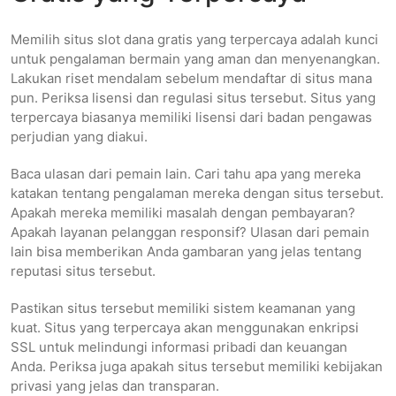
Memilih situs slot dana gratis yang terpercaya adalah kunci
untuk pengalaman bermain yang aman dan menyenangkan.
Lakukan riset mendalam sebelum mendaftar di situs mana
pun. Periksa lisensi dan regulasi situs tersebut. Situs yang
terpercaya biasanya memiliki lisensi dari badan pengawas
perjudian yang diakui.
Baca ulasan dari pemain lain. Cari tahu apa yang mereka
katakan tentang pengalaman mereka dengan situs tersebut.
Apakah mereka memiliki masalah dengan pembayaran?
Apakah layanan pelanggan responsif? Ulasan dari pemain
lain bisa memberikan Anda gambaran yang jelas tentang
reputasi situs tersebut.
Pastikan situs tersebut memiliki sistem keamanan yang
kuat. Situs yang terpercaya akan menggunakan enkripsi
SSL untuk melindungi informasi pribadi dan keuangan
Anda. Periksa juga apakah situs tersebut memiliki kebijakan
privasi yang jelas dan transparan.