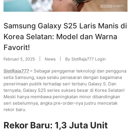
Samsung Galaxy S25 Laris Manis di
Korea Selatan: Model dan Warna
Favorit!
Februari 5, 2025
News
By
SlotRaja777 Login
SlotRaja777
–
Sebagai penggemar teknologi dan pengguna
setia Samsung, saya selalu penasaran dengan bagaimana
penerimaan publik terhadap seri terbaru Galaxy S. Dan
ternyata, Galaxy S25 series sukses besar di Korea Selatan!
Meski hanya membawa peningkatan minor dibandingkan
seri sebelumnya, angka pre-order-nya justru mencetak
rekor baru.
Rekor Baru: 1,3 Juta Unit