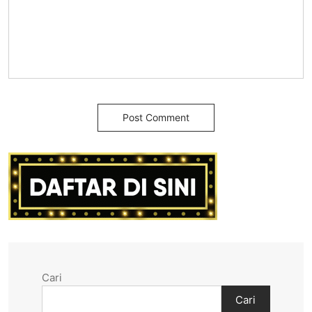
t
i
o
n
Cari
Cari