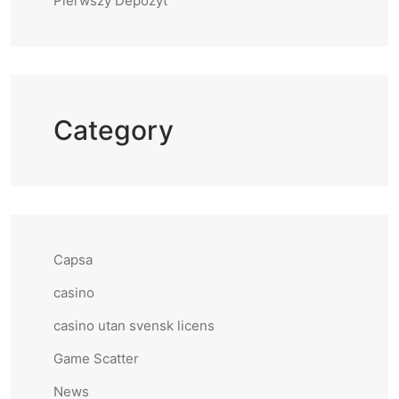
Pierwszy Depozyt
Category
Capsa
casino
casino utan svensk licens
Game Scatter
News