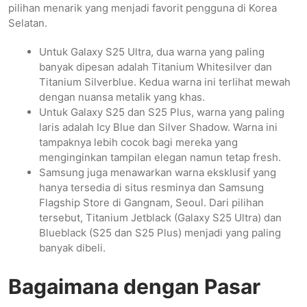
pilihan menarik yang menjadi favorit pengguna di Korea
Selatan.
Untuk Galaxy S25 Ultra, dua warna yang paling
banyak dipesan adalah Titanium Whitesilver dan
Titanium Silverblue. Kedua warna ini terlihat mewah
dengan nuansa metalik yang khas.
Untuk Galaxy S25 dan S25 Plus, warna yang paling
laris adalah Icy Blue dan Silver Shadow. Warna ini
tampaknya lebih cocok bagi mereka yang
menginginkan tampilan elegan namun tetap fresh.
Samsung juga menawarkan warna eksklusif yang
hanya tersedia di situs resminya dan Samsung
Flagship Store di Gangnam, Seoul. Dari pilihan
tersebut, Titanium Jetblack (Galaxy S25 Ultra) dan
Blueblack (S25 dan S25 Plus) menjadi yang paling
banyak dibeli.
Bagaimana dengan Pasar