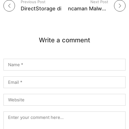
Previous Post
Next Post
P
DirectStorage di Spider-Man 2 PC: Fitur Canggih yang Justru Menurunkan Performa?
Meningkatnya Ancaman Malware di iPhone: Screenshot-Reading Malware Menembus Keamanan Apple
o
s
Write a comment
t
n
a
v
i
g
a