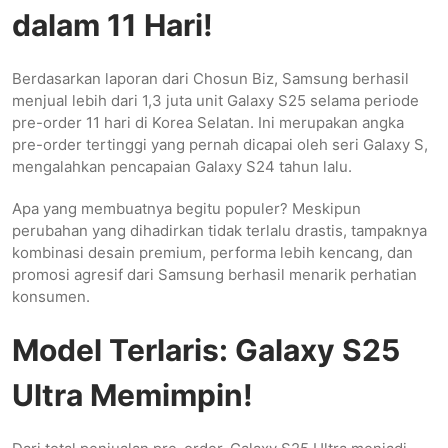
dalam 11 Hari!
Berdasarkan laporan dari Chosun Biz, Samsung berhasil
menjual lebih dari 1,3 juta unit Galaxy S25 selama periode
pre-order 11 hari di Korea Selatan. Ini merupakan angka
pre-order tertinggi yang pernah dicapai oleh seri Galaxy S,
mengalahkan pencapaian Galaxy S24 tahun lalu.
Apa yang membuatnya begitu populer? Meskipun
perubahan yang dihadirkan tidak terlalu drastis, tampaknya
kombinasi desain premium, performa lebih kencang, dan
promosi agresif dari Samsung berhasil menarik perhatian
konsumen.
Model Terlaris: Galaxy S25
Ultra Memimpin!