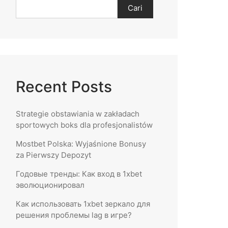
Cari
Recent Posts
Strategie obstawiania w zakładach
sportowych boks dla profesjonalistów
Mostbet Polska: Wyjaśnione Bonusy
za Pierwszy Depozyt
Годовые тренды: Как вход в 1xbet
эволюционировал
Как использовать 1xbet зеркало для
решения проблемы lag в игре?