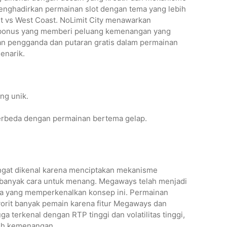
menghadirkan permainan slot dengan tema yang lebih
t vs West Coast. NoLimit City menawarkan
r bonus yang memberi peluang kemenangan yang
kan pengganda dan putaran gratis dalam permainan
enarik.
ng unik.
rbeda dengan permainan bertema gelap.
ngat dikenal karena menciptakan mekanisme
anyak cara untuk menang. Megaways telah menjadi
ma yang memperkenalkan konsep ini. Permainan
avorit banyak pemain karena fitur Megaways dan
 terkenal dengan RTP tinggi dan volatilitas tinggi,
ih kemenangan.