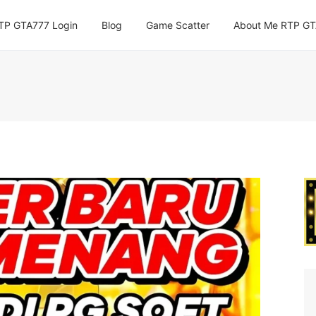
TP GTA777 Login
Blog
Game Scatter
About Me RTP GT