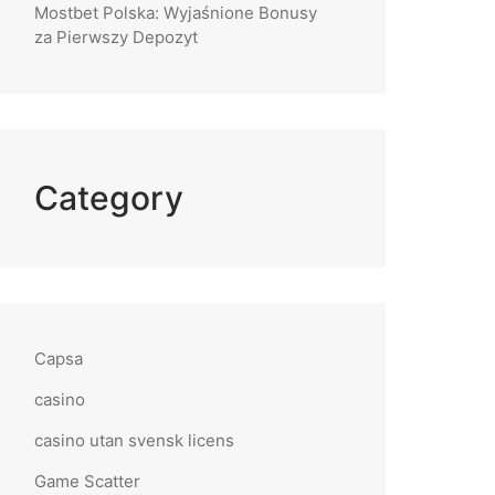
Mostbet Polska: Wyjaśnione Bonusy
za Pierwszy Depozyt
Category
Capsa
casino
casino utan svensk licens
Game Scatter