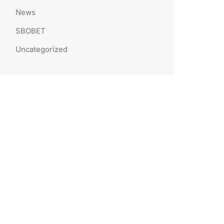
News
SBOBET
Uncategorized