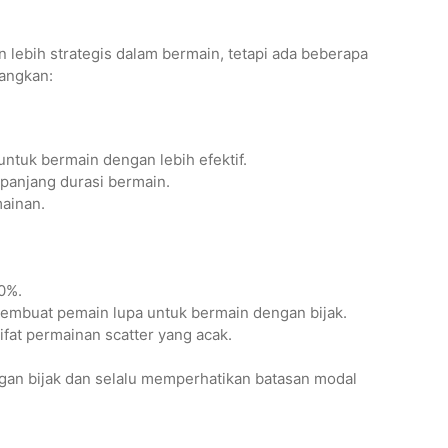
ebih strategis dalam bermain, tetapi ada beberapa
bangkan:
ntuk bermain dengan lebih efektif.
anjang durasi bermain.
mainan.
0%.
embuat pemain lupa untuk bermain dengan bijak.
ifat permainan scatter yang acak.
an bijak dan selalu memperhatikan batasan modal