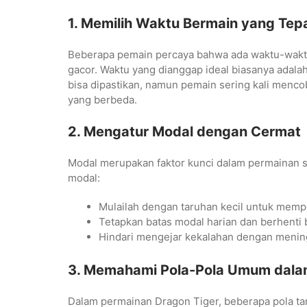
1. Memilih Waktu Bermain yang Tep
Beberapa pemain percaya bahwa ada waktu-waktu
gacor. Waktu yang dianggap ideal biasanya adalah
bisa dipastikan, namun pemain sering kali mencob
yang berbeda.
2. Mengatur Modal dengan Cermat
Modal merupakan faktor kunci dalam permainan sc
modal:
Mulailah dengan taruhan kecil untuk memp
Tetapkan batas modal harian dan berhenti b
Hindari mengejar kekalahan dengan mening
3. Memahami Pola-Pola Umum dala
Dalam permainan Dragon Tiger, beberapa pola ta