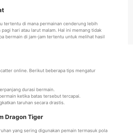
at
 tertentu di mana permainan cenderung lebih
 pagi hari atau larut malam. Hal ini memang tidak
a bermain di jam-jam tertentu untuk melihat hasil
atter online. Berikut beberapa tips mengatur
erpanjang durasi bermain.
ermain ketika batas tersebut tercapai.
katkan taruhan secara drastis.
m Dragon Tiger
ruhan yang sering digunakan pemain termasuk pola