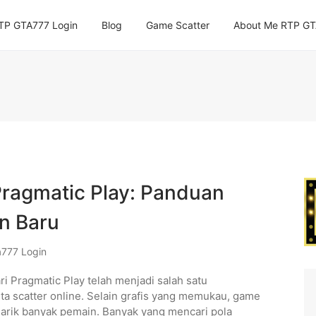
TP GTA777 Login
Blog
Game Scatter
About Me RTP GT
Pragmatic Play: Panduan
n Baru
a777 Login
i Pragmatic Play telah menjadi salah satu
ta scatter online. Selain grafis yang memukau, game
rik banyak pemain. Banyak yang mencari pola