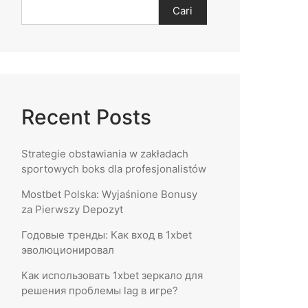
Cari
Recent Posts
Strategie obstawiania w zakładach
sportowych boks dla profesjonalistów
Mostbet Polska: Wyjaśnione Bonusy
za Pierwszy Depozyt
Годовые тренды: Как вход в 1xbet
эволюционировал
Как использовать 1xbet зеркало для
решения проблемы lag в игре?