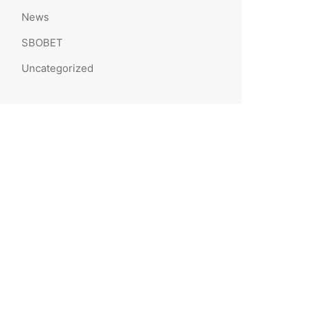
News
SBOBET
Uncategorized