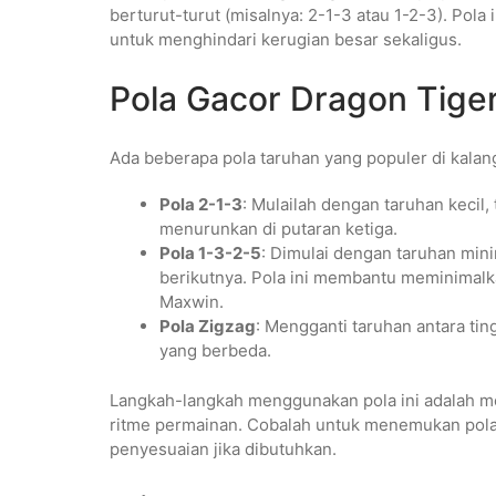
berturut-turut (misalnya: 2-1-3 atau 1-2-3). Pol
untuk menghindari kerugian besar sekaligus.
Pola Gacor Dragon Tige
Ada beberapa pola taruhan yang populer di kala
Pola 2-1-3
: Mulailah dengan taruhan kecil,
menurunkan di putaran ketiga.
Pola 1-3-2-5
: Dimulai dengan taruhan min
berikutnya. Pola ini membantu meminimalk
Maxwin.
Pola Zigzag
: Mengganti taruhan antara ti
yang berbeda.
Langkah-langkah menggunakan pola ini adalah me
ritme permainan. Cobalah untuk menemukan pola
penyesuaian jika dibutuhkan.