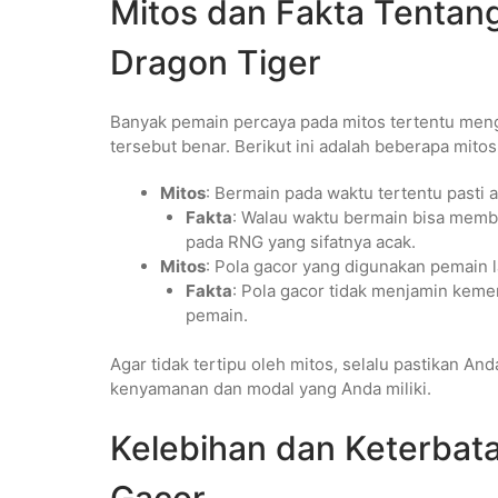
Mitos dan Fakta Tentang
Dragon Tiger
Banyak pemain percaya pada mitos tertentu meng
tersebut benar. Berikut ini adalah beberapa mito
Mitos
: Bermain pada waktu tertentu past
Fakta
: Walau waktu bermain bisa memba
pada RNG yang sifatnya acak.
Mitos
: Pola gacor yang digunakan pemain la
Fakta
: Pola gacor tidak menjamin keme
pemain.
Agar tidak tertipu oleh mitos, selalu pastikan A
kenyamanan dan modal yang Anda miliki.
Kelebihan dan Keterba