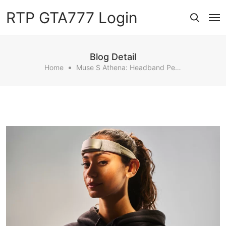
RTP GTA777 Login
Blog Detail
Home
Muse S Athena: Headband Pelatih Otak Dengan Game Yang Dikendalikan Pikiran