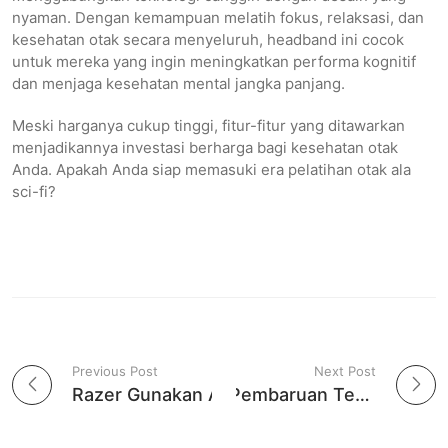
nyaman. Dengan kemampuan melatih fokus, relaksasi, dan
kesehatan otak secara menyeluruh, headband ini cocok
untuk mereka yang ingin meningkatkan performa kognitif
dan menjaga kesehatan mental jangka panjang.
Meski harganya cukup tinggi, fitur-fitur yang ditawarkan
menjadikannya investasi berharga bagi kesehatan otak
Anda. Apakah Anda siap memasuki era pelatihan otak ala
sci-fi?
Previous Post
Next Post
P
Razer Gunakan AI untuk Atasi Masalah Bot dalam Gaming
Copilot Hilang? Pembaruan Terbaru Windows dari Microsoft Mengembalikannya
o