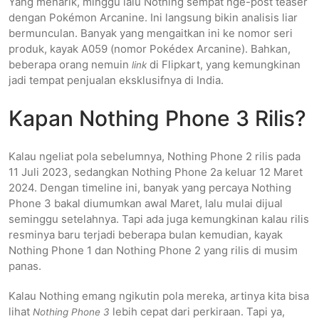
Yang menarik, minggu lalu Nothing sempat nge-post teaser
dengan Pokémon Arcanine. Ini langsung bikin analisis liar
bermunculan. Banyak yang mengaitkan ini ke nomor seri
produk, kayak A059 (nomor Pokédex Arcanine). Bahkan,
beberapa orang nemuin
di Flipkart, yang kemungkinan
link
jadi tempat penjualan eksklusifnya di India.
Kapan Nothing Phone 3 Rilis?
Kalau ngeliat pola sebelumnya, Nothing Phone 2 rilis pada
11 Juli 2023, sedangkan Nothing Phone 2a keluar 12 Maret
2024. Dengan timeline ini, banyak yang percaya Nothing
Phone 3 bakal diumumkan awal Maret, lalu mulai dijual
seminggu setelahnya. Tapi ada juga kemungkinan kalau rilis
resminya baru terjadi beberapa bulan kemudian, kayak
Nothing Phone 1 dan Nothing Phone 2 yang rilis di musim
panas.
Kalau Nothing emang ngikutin pola mereka, artinya kita bisa
lihat
lebih cepat dari perkiraan. Tapi ya,
Nothing Phone 3