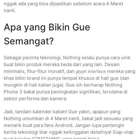
nggak ada yang bisa dipastikan sebelum acara 4 Maret
nanti.
Apa yang Bikin Gue
Semangat?
Sebagai pecinta teknologi, Nothing selalu punya cara unik
buat bikin produk mereka beda dari yang lain. Desain
minimalis, fitur-fitur inovatif, dan
mereka yang
glyph interface
khas bikin brand ini punya tempat khusus di hati gue (dan
mungkin di hati kalian juga). Gue sih berharap Nothing
Phone 3 bakal punya peningkatan signifikan, terutama di
sektor performa dan kamera.
Jadi, tandain kalender kalian! Gue yakin, apapun yang
Nothing umumkan di 4 Maret nanti, bakal jadi sesuatu yang
menarik buat para fans Android. Jangan lupa pantengin
berita teknologi biar nggak ketinggalan detailnya! Siap-siap
buat kejutan SOM3THING yang nggak biasa.