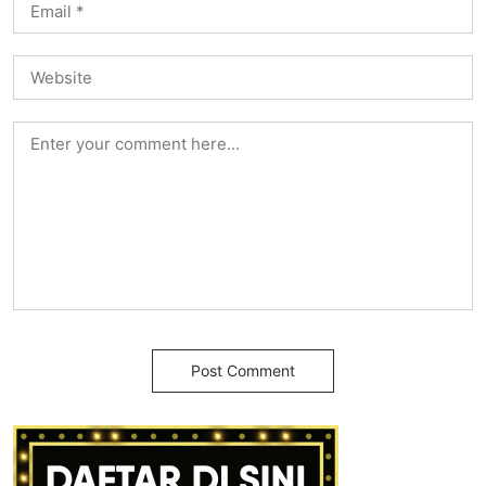
v
i
g
a
t
i
o
n