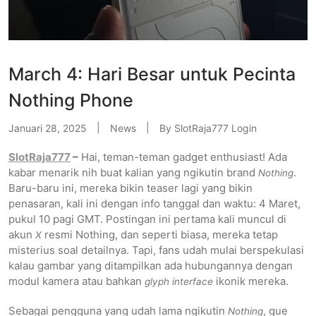
March 4: Hari Besar untuk Pecinta
Nothing Phone
Januari 28, 2025
News
By
SlotRaja777 Login
SlotRaja777
–
Hai, teman-teman gadget enthusiast! Ada
kabar menarik nih buat kalian yang ngikutin brand
.
Nothing
Baru-baru ini, mereka bikin teaser lagi yang bikin
penasaran, kali ini dengan info tanggal dan waktu: 4 Maret,
pukul 10 pagi GMT. Postingan ini pertama kali muncul di
akun
resmi Nothing, dan seperti biasa, mereka tetap
X
misterius soal detailnya. Tapi, fans udah mulai berspekulasi
kalau gambar yang ditampilkan ada hubungannya dengan
modul kamera atau bahkan
ikonik mereka.
glyph interface
Sebagai pengguna yang udah lama ngikutin
, gue
Nothing