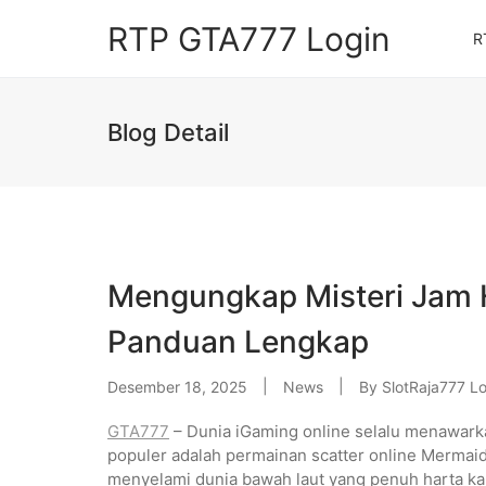
RTP GTA777 Login
R
Blog Detail
Mengungkap Misteri Jam H
Panduan Lengkap
Desember 18, 2025
News
By
SlotRaja777 L
GTA777
– Dunia iGaming online selalu menawarka
populer adalah permainan scatter online Mermaid
menyelami dunia bawah laut yang penuh harta ka