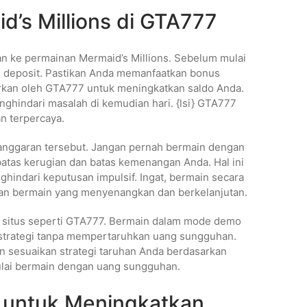
d’s Millions di GTA777
 ke permainan Mermaid’s Millions. Sebelum mulai
n deposit. Pastikan Anda memanfaatkan bonus
arkan oleh GTA777 untuk meningkatkan saldo Anda.
nghindari masalah di kemudian hari. {lsi} GTA777
n terpercaya.
anggaran tersebut. Jangan pernah bermain dengan
atas kerugian dan batas kemenangan Anda. Hal ini
ndari keputusan impulsif. Ingat, bermain secara
an bermain yang menyenangkan dan berkelanjutan.
di situs seperti GTA777. Bermain dalam mode demo
strategi tanpa mempertaruhkan uang sungguhan.
an sesuaikan strategi taruhan Anda berdasarkan
mulai bermain dengan uang sungguhan.
 untuk Meningkatkan