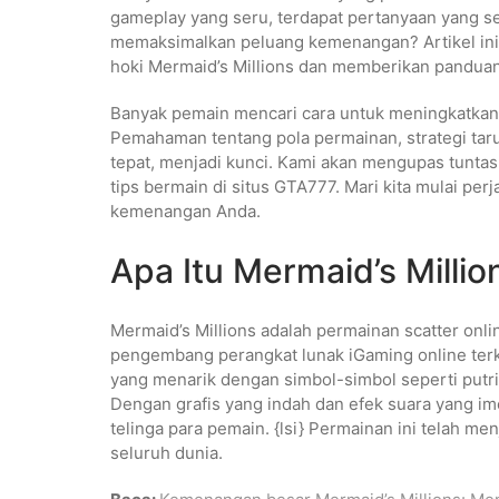
gameplay yang seru, terdapat pertanyaan yang se
memaksimalkan peluang kemenangan? Artikel in
hoki Mermaid’s Millions dan memberikan panduan
Banyak pemain mencari cara untuk meningkatkan 
Pemahaman tentang pola permainan, strategi taru
tepat, menjadi kunci. Kami akan mengupas tuntas 
tips bermain di situs GTA777. Mari kita mulai pe
kemenangan Anda.
Apa Itu Mermaid’s Millio
Mermaid’s Millions adalah permainan scatter onl
pengembang perangkat lunak iGaming online ter
yang menarik dengan simbol-simbol seperti putri
Dengan grafis yang indah dan efek suara yang im
telinga para pemain. {lsi} Permainan ini telah men
seluruh dunia.