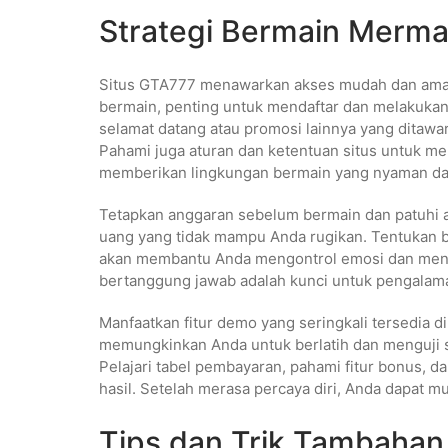
Strategi Bermain Mermai
Situs GTA777 menawarkan akses mudah dan aman
bermain, penting untuk mendaftar dan melakuka
selamat datang atau promosi lainnya yang ditaw
Pahami juga aturan dan ketentuan situs untuk me
memberikan lingkungan bermain yang nyaman da
Tetapkan anggaran sebelum bermain dan patuhi 
uang yang tidak mampu Anda rugikan. Tentukan b
akan membantu Anda mengontrol emosi dan menghi
bertanggung jawab adalah kunci untuk pengalam
Manfaatkan fitur demo yang seringkali tersedia 
memungkinkan Anda untuk berlatih dan menguji 
Pelajari tabel pembayaran, pahami fitur bonus, d
hasil. Setelah merasa percaya diri, Anda dapat 
Tips dan Trik Tambahan