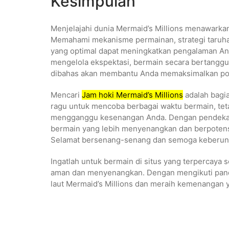
Kesimpulan
Menjelajahi dunia Mermaid’s Millions menawark
Memahami mekanisme permainan, strategi taruha
yang optimal dapat meningkatkan pengalaman An
mengelola ekspektasi, bermain secara bertanggu
dibahas akan membantu Anda memaksimalkan po
Mencari
Jam hoki Mermaid’s Millions
adalah bagia
ragu untuk mencoba berbagai waktu bermain, tetapi
mengganggu kesenangan Anda. Dengan pendekata
bermain yang lebih menyenangkan dan berpote
Selamat bersenang-senang dan semoga keberunt
Ingatlah untuk bermain di situs yang terpercay
aman dan menyenangkan. Dengan mengikuti pandu
laut Mermaid’s Millions dan meraih kemenangan