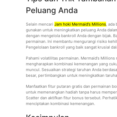
Peluang Anda
Selain mencari
Jam hoki Mermaid’s Millions
, ada
gunakan untuk meningkatkan peluang Anda dalam 
dengan mengelola bankroll Anda dengan bijak. B
permainan. Ini membantu mengurangi risiko kehil
Pengelolaan bankroll yang baik sangat krusial da
Pahami volatilitas permainan. Mermaid’s Millions 
mengharapkan kombinasi kemenangan yang cukup s
muncul. Sesuaikan strategi taruhan Anda berdasar
besar, pertimbangkan untuk meningkatkan taruha
Manfaatkan fitur putaran gratis dan permainan bo
untuk memenangkan hadiah tanpa harus memperta
Scatter dan aktifkan fitur bonus tersebut. Perha
menciptakan kombinasi kemenangan.