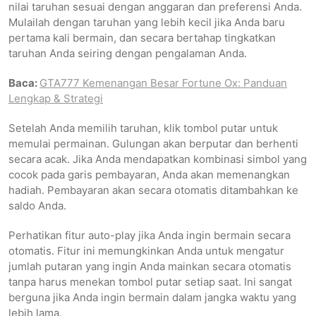
nilai taruhan sesuai dengan anggaran dan preferensi Anda.
Mulailah dengan taruhan yang lebih kecil jika Anda baru
pertama kali bermain, dan secara bertahap tingkatkan
taruhan Anda seiring dengan pengalaman Anda.
Baca:
GTA777 Kemenangan Besar Fortune Ox: Panduan
Lengkap & Strategi
Setelah Anda memilih taruhan, klik tombol putar untuk
memulai permainan. Gulungan akan berputar dan berhenti
secara acak. Jika Anda mendapatkan kombinasi simbol yang
cocok pada garis pembayaran, Anda akan memenangkan
hadiah. Pembayaran akan secara otomatis ditambahkan ke
saldo Anda.
Perhatikan fitur auto-play jika Anda ingin bermain secara
otomatis. Fitur ini memungkinkan Anda untuk mengatur
jumlah putaran yang ingin Anda mainkan secara otomatis
tanpa harus menekan tombol putar setiap saat. Ini sangat
berguna jika Anda ingin bermain dalam jangka waktu yang
lebih lama.