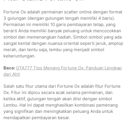
Fortune Ox adalah permainan scatter online dengan format
3 gulungan (dengan gulungan tengah memiliki 4 baris).
Permainan ini memiliki 10 garis pembayaran tetap, yang
berarti Anda memiliki banyak peluang untuk mencocokkan
simbol dan memenangkan hadiah. Simbol-simbol yang ada
sangat kental dengan nuansa oriental seperti jeruk, amplop
merah, dan tentu saja, lembu yang menjadi simbol
keberuntungan.
Baca:
GTA777 Tips Menang Fortune Ox: Panduan Lengkap
dari Ahli
Salah satu fitur utama dari Fortune Ox adalah fitur Fortune
Ox. Fitur ini dipicu secara acak selama permainan, dan
ketika aktif, gulungan tengah akan diisi dengan simbol
Lembu. Hal ini dapat menghasilkan kombinasi pemenang
yang signifikan dan meningkatkan peluang Anda untuk
mendapatkan pembayaran besar.