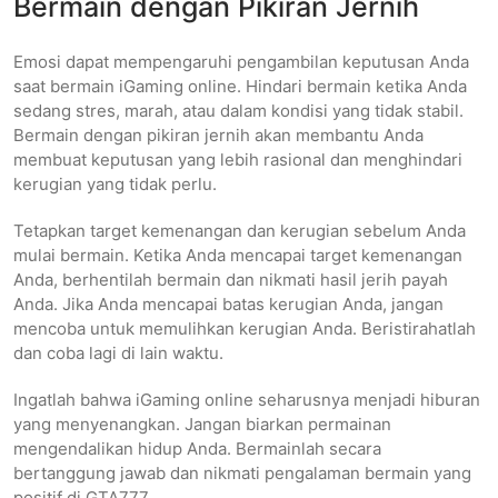
Bermain dengan Pikiran Jernih
Emosi dapat mempengaruhi pengambilan keputusan Anda
saat bermain iGaming online. Hindari bermain ketika Anda
sedang stres, marah, atau dalam kondisi yang tidak stabil.
Bermain dengan pikiran jernih akan membantu Anda
membuat keputusan yang lebih rasional dan menghindari
kerugian yang tidak perlu.
Tetapkan target kemenangan dan kerugian sebelum Anda
mulai bermain. Ketika Anda mencapai target kemenangan
Anda, berhentilah bermain dan nikmati hasil jerih payah
Anda. Jika Anda mencapai batas kerugian Anda, jangan
mencoba untuk memulihkan kerugian Anda. Beristirahatlah
dan coba lagi di lain waktu.
Ingatlah bahwa iGaming online seharusnya menjadi hiburan
yang menyenangkan. Jangan biarkan permainan
mengendalikan hidup Anda. Bermainlah secara
bertanggung jawab dan nikmati pengalaman bermain yang
positif di GTA777.