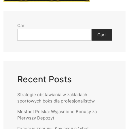
Cari
Cari
Recent Posts
Strategie obstawiania w zakładach
sportowych boks dla profesjonalistów
Mostbet Polska: Wyjaśnione Bonusy za
Pierwszy Depozyt
Годовые тренды: Как вход в 1xbet