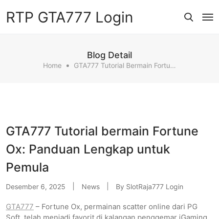
RTP GTA777 Login
Blog Detail
Home
GTA777 Tutorial Bermain Fortune Ox: Panduan Lengkap Untuk Pemula
GTA777 Tutorial bermain Fortune
Ox: Panduan Lengkap untuk
Pemula
Desember 6, 2025
News
By
SlotRaja777 Login
GTA777
– Fortune Ox, permainan scatter online dari PG
Soft, telah menjadi favorit di kalangan penggemar iGaming