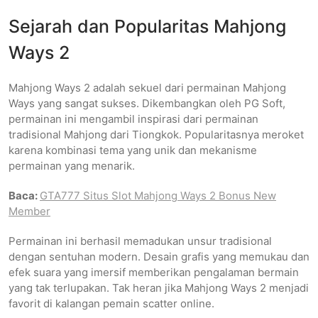
Sejarah dan Popularitas Mahjong
Ways 2
Mahjong Ways 2 adalah sekuel dari permainan Mahjong
Ways yang sangat sukses. Dikembangkan oleh PG Soft,
permainan ini mengambil inspirasi dari permainan
tradisional Mahjong dari Tiongkok. Popularitasnya meroket
karena kombinasi tema yang unik dan mekanisme
permainan yang menarik.
Baca:
GTA777 Situs Slot Mahjong Ways 2 Bonus New
Member
Permainan ini berhasil memadukan unsur tradisional
dengan sentuhan modern. Desain grafis yang memukau dan
efek suara yang imersif memberikan pengalaman bermain
yang tak terlupakan. Tak heran jika Mahjong Ways 2 menjadi
favorit di kalangan pemain scatter online.