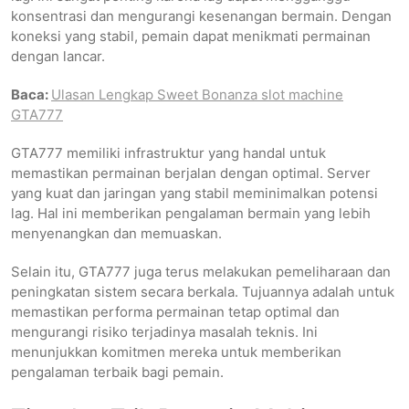
konsentrasi dan mengurangi kesenangan bermain. Dengan
koneksi yang stabil, pemain dapat menikmati permainan
dengan lancar.
Baca:
Ulasan Lengkap Sweet Bonanza slot machine
GTA777
GTA777 memiliki infrastruktur yang handal untuk
memastikan permainan berjalan dengan optimal. Server
yang kuat dan jaringan yang stabil meminimalkan potensi
lag. Hal ini memberikan pengalaman bermain yang lebih
menyenangkan dan memuaskan.
Selain itu, GTA777 juga terus melakukan pemeliharaan dan
peningkatan sistem secara berkala. Tujuannya adalah untuk
memastikan performa permainan tetap optimal dan
mengurangi risiko terjadinya masalah teknis. Ini
menunjukkan komitmen mereka untuk memberikan
pengalaman terbaik bagi pemain.