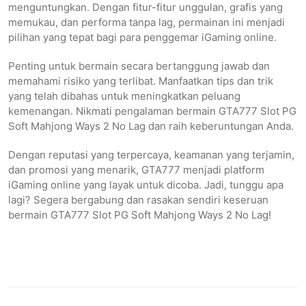
menguntungkan. Dengan fitur-fitur unggulan, grafis yang
memukau, dan performa tanpa lag, permainan ini menjadi
pilihan yang tepat bagi para penggemar iGaming online.
Penting untuk bermain secara bertanggung jawab dan
memahami risiko yang terlibat. Manfaatkan tips dan trik
yang telah dibahas untuk meningkatkan peluang
kemenangan. Nikmati pengalaman bermain GTA777 Slot PG
Soft Mahjong Ways 2 No Lag dan raih keberuntungan Anda.
Dengan reputasi yang terpercaya, keamanan yang terjamin,
dan promosi yang menarik, GTA777 menjadi platform
iGaming online yang layak untuk dicoba. Jadi, tunggu apa
lagi? Segera bergabung dan rasakan sendiri keseruan
bermain GTA777 Slot PG Soft Mahjong Ways 2 No Lag!