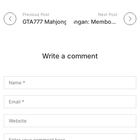
Previous Post
Next Post
P
GTA777 Mahjong Ways 2 Slot Online Terbaik
Rahasia Kemenangan: Membongkar GTA777 Slot Mahjong Ways 2 Winrate Tertinggi
o
s
Write a comment
t
n
a
v
i
g