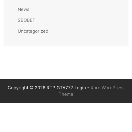
News
SBOBET
Uncategorized
Copyright © 2026 RTP GTA777 Login -
Xpro WordPress
Theme