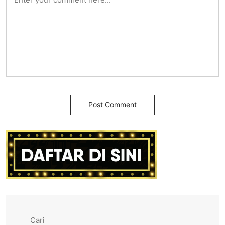
a
t
i
o
n
Cari