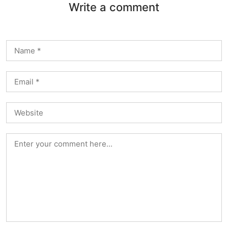
Write a comment
t
n
a
v
i
g
a
t
i
o