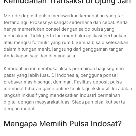
Kemudahan Transaksi di Ujung Jari
Metode deposit pulsa menawarkan kemudahan yang tak
tertandingi. Prosesnya sangat sederhana dan cepat. Anda
hanya memerlukan ponsel dengan saldo pulsa yang
mencukupi. Tidak perlu lagi membuka aplikasi perbankan
atau mengisi formulir yang rumit. Semua bisa diselesaikan
dalam hitungan menit, langsung dari genggaman tangan
Anda kapan saja dan di mana saja.
Kemudahan ini membuka akses permainan bagi segmen
pasar yang lebih luas. Di Indonesia, pengguna ponsel
prabayar masih sangat dominan. Fasilitas deposit pulsa
membuat hiburan game online tidak lagi eksklusif. Ini adalah
langkah inklusif yang mendekatkan industri permainan
digital dengan masyarakat luas. Siapa pun bisa ikut serta
dengan mudah.
Mengapa Memilih Pulsa Indosat?