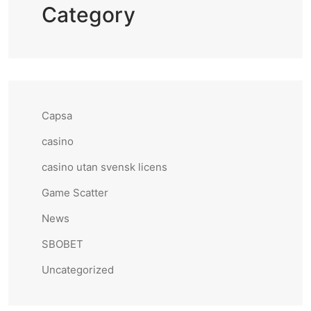
Category
Capsa
casino
casino utan svensk licens
Game Scatter
News
SBOBET
Uncategorized