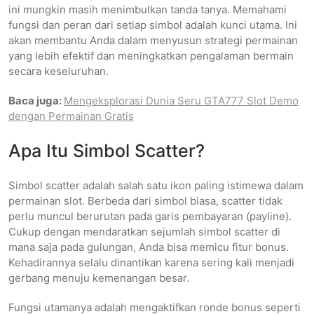
ini mungkin masih menimbulkan tanda tanya. Memahami
fungsi dan peran dari setiap simbol adalah kunci utama. Ini
akan membantu Anda dalam menyusun strategi permainan
yang lebih efektif dan meningkatkan pengalaman bermain
secara keseluruhan.
Baca juga:
Mengeksplorasi Dunia Seru GTA777 Slot Demo
dengan Permainan Gratis
Apa Itu Simbol Scatter?
Simbol scatter adalah salah satu ikon paling istimewa dalam
permainan slot. Berbeda dari simbol biasa, scatter tidak
perlu muncul berurutan pada garis pembayaran (payline).
Cukup dengan mendaratkan sejumlah simbol scatter di
mana saja pada gulungan, Anda bisa memicu fitur bonus.
Kehadirannya selalu dinantikan karena sering kali menjadi
gerbang menuju kemenangan besar.
Fungsi utamanya adalah mengaktifkan ronde bonus seperti