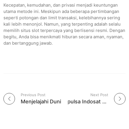
Kecepatan, kemudahan, dan privasi menjadi keuntungan
utama metode ini. Meskipun ada beberapa pertimbangan
seperti potongan dan limit transaksi, kelebihannya sering
kali lebih menonjol. Namun, yang terpenting adalah selalu
memilih situs slot terpercaya yang berlisensi resmi. Dengan
begitu, Anda bisa menikmati hiburan secara aman, nyaman,
dan bertanggung jawab.
Previous Post
Next Post
P
Menjelajahi Dunia Penuh Aksi: Panduan Lengkap GTA777 Slot Demo dengan tema petualangan
GTA777 Slot via pulsa Indosat tercepat: Panduan Lengkap dan Aman 2024
o
s