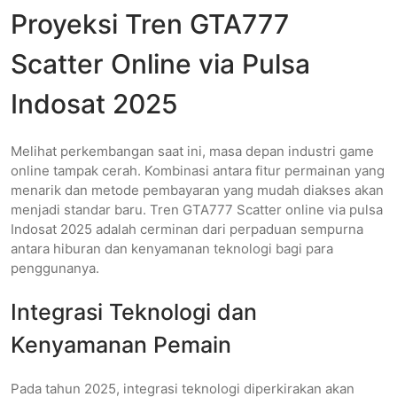
Proyeksi Tren GTA777
Scatter Online via Pulsa
Indosat 2025
Melihat perkembangan saat ini, masa depan industri game
online tampak cerah. Kombinasi antara fitur permainan yang
menarik dan metode pembayaran yang mudah diakses akan
menjadi standar baru. Tren GTA777 Scatter online via pulsa
Indosat 2025 adalah cerminan dari perpaduan sempurna
antara hiburan dan kenyamanan teknologi bagi para
penggunanya.
Integrasi Teknologi dan
Kenyamanan Pemain
Pada tahun 2025, integrasi teknologi diperkirakan akan