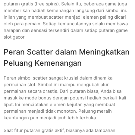
putaran gratis (free spins). Selain itu, beberapa game juga
memberikan hadiah kemenangan langsung dari simbol ini.
Inilah yang membuat scatter menjadi elemen paling dicari
oleh para pemain. Setiap kemunculannya selalu membawa
harapan dan sensasi tersendiri dalam setiap putaran game
slot gacor.
Peran Scatter dalam Meningkatkan
Peluang Kemenangan
Peran simbol scatter sangat krusial dalam dinamika
permainan slot. Simbol ini mampu mengubah alur
permainan secara drastis. Dari putaran biasa, Anda bisa
masuk ke mode bonus dengan potensi hadiah berkali-kali
lipat. Ini menciptakan elemen kejutan yang membuat
permainan menjadi tidak monoton. Peluang meraih
keuntungan pun menjadi jauh lebih terbuka.
Saat fitur putaran gratis aktif, biasanya ada tambahan