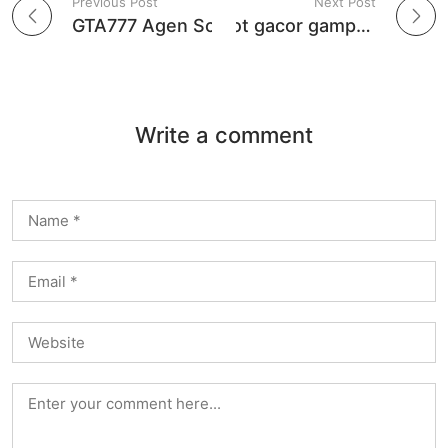
Previous Post
Next Post
P
GTA777 Agen Scatter Online Aman dan Terpercaya: Panduan Lengkap
GTA777 Agen slot gacor gampang menang
o
s
Write a comment
t
n
a
v
i
g
a