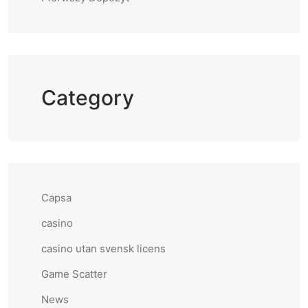
Category
Capsa
casino
casino utan svensk licens
Game Scatter
News