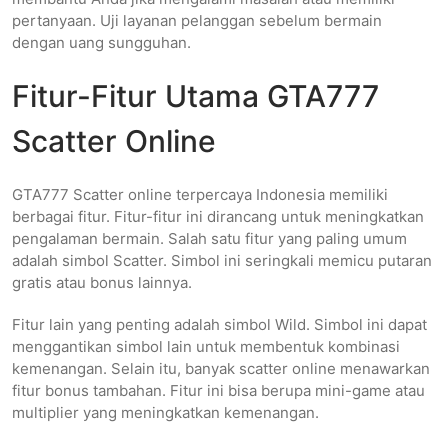
pertanyaan. Uji layanan pelanggan sebelum bermain
dengan uang sungguhan.
Fitur-Fitur Utama GTA777
Scatter Online
GTA777 Scatter online terpercaya Indonesia memiliki
berbagai fitur. Fitur-fitur ini dirancang untuk meningkatkan
pengalaman bermain. Salah satu fitur yang paling umum
adalah simbol Scatter. Simbol ini seringkali memicu putaran
gratis atau bonus lainnya.
Fitur lain yang penting adalah simbol Wild. Simbol ini dapat
menggantikan simbol lain untuk membentuk kombinasi
kemenangan. Selain itu, banyak scatter online menawarkan
fitur bonus tambahan. Fitur ini bisa berupa mini-game atau
multiplier yang meningkatkan kemenangan.