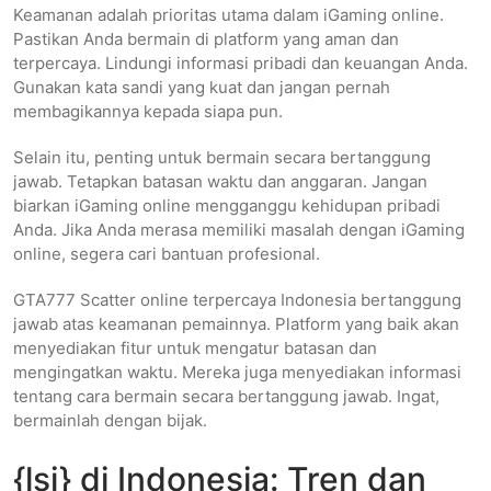
Keamanan adalah prioritas utama dalam iGaming online.
Pastikan Anda bermain di platform yang aman dan
terpercaya. Lindungi informasi pribadi dan keuangan Anda.
Gunakan kata sandi yang kuat dan jangan pernah
membagikannya kepada siapa pun.
Selain itu, penting untuk bermain secara bertanggung
jawab. Tetapkan batasan waktu dan anggaran. Jangan
biarkan iGaming online mengganggu kehidupan pribadi
Anda. Jika Anda merasa memiliki masalah dengan iGaming
online, segera cari bantuan profesional.
GTA777 Scatter online terpercaya Indonesia bertanggung
jawab atas keamanan pemainnya. Platform yang baik akan
menyediakan fitur untuk mengatur batasan dan
mengingatkan waktu. Mereka juga menyediakan informasi
tentang cara bermain secara bertanggung jawab. Ingat,
bermainlah dengan bijak.
{lsi} di Indonesia: Tren dan