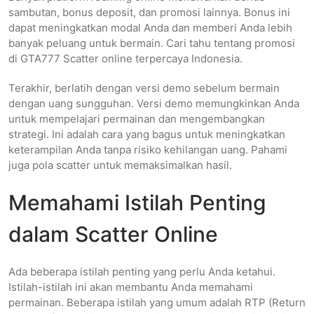
sambutan, bonus deposit, dan promosi lainnya. Bonus ini
dapat meningkatkan modal Anda dan memberi Anda lebih
banyak peluang untuk bermain. Cari tahu tentang promosi
di GTA777 Scatter online terpercaya Indonesia.
Terakhir, berlatih dengan versi demo sebelum bermain
dengan uang sungguhan. Versi demo memungkinkan Anda
untuk mempelajari permainan dan mengembangkan
strategi. Ini adalah cara yang bagus untuk meningkatkan
keterampilan Anda tanpa risiko kehilangan uang. Pahami
juga pola scatter untuk memaksimalkan hasil.
Memahami Istilah Penting
dalam Scatter Online
Ada beberapa istilah penting yang perlu Anda ketahui.
Istilah-istilah ini akan membantu Anda memahami
permainan. Beberapa istilah yang umum adalah RTP (Return