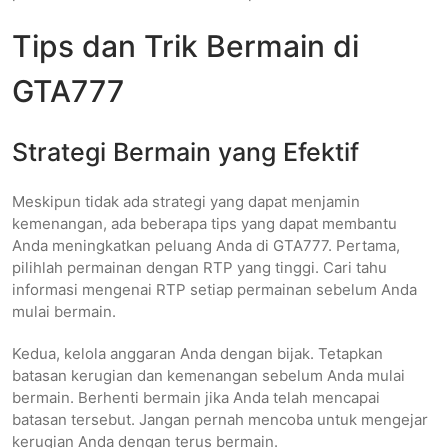
Tips dan Trik Bermain di
GTA777
Strategi Bermain yang Efektif
Meskipun tidak ada strategi yang dapat menjamin
kemenangan, ada beberapa tips yang dapat membantu
Anda meningkatkan peluang Anda di GTA777. Pertama,
pilihlah permainan dengan RTP yang tinggi. Cari tahu
informasi mengenai RTP setiap permainan sebelum Anda
mulai bermain.
Kedua, kelola anggaran Anda dengan bijak. Tetapkan
batasan kerugian dan kemenangan sebelum Anda mulai
bermain. Berhenti bermain jika Anda telah mencapai
batasan tersebut. Jangan pernah mencoba untuk mengejar
kerugian Anda dengan terus bermain.