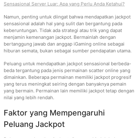
Sensasional Server Luar: Apa yang Perlu Anda Ketahui?
Namun, penting untuk diingat bahwa mendapatkan jackpot
sensasional adalah hal yang sulit dan bergantung pada
keberuntungan. Tidak ada strategi atau trik yang dapat
menjamin kemenangan jackpot. Bermainlah dengan
bertanggung jawab dan anggap iGaming online sebagai
hiburan semata, bukan sebagai sumber pendapatan utama.
Peluang untuk mendapatkan jackpot sensasional berbeda-
beda tergantung pada jenis permainan scatter online yang
dimainkan. Beberapa permainan memiliki jackpot progresif
yang terus meningkat seiring dengan banyaknya pemain
yang bermain. Permainan lain memiliki jackpot tetap dengan
nilai yang lebih rendah.
Faktor yang Mempengaruhi
Peluang Jackpot