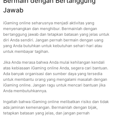
Bermain dengan Bertanggung
Jawab
iGaming online seharusnya menjadi aktivitas yang
menyenangkan dan menghibur. Bermainlah dengan
bertanggung jawab dan tetapkan batasan yang jelas untuk
diri Anda sendiri. Jangan pernah bermain dengan uang
yang Anda butuhkan untuk kebutuhan sehari-hari atau
untuk membayar tagihan.
Jika Anda merasa bahwa Anda mulai kehilangan kendali
atas kebiasaan iGaming online Anda, segera cari bantuan.
Ada banyak organisasi dan sumber daya yang tersedia
untuk membantu orang yang mengalami masalah dengan
iGaming online. Jangan ragu untuk mencari bantuan jika
Anda membutuhkannya.
Ingatlah bahwa iGaming online melibatkan risiko dan tidak
ada jaminan kemenangan. Bermainlah dengan bijak,
tetapkan batasan yang jelas, dan jangan pernah