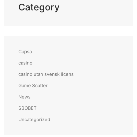
Category
Capsa
casino
casino utan svensk licens
Game Scatter
News
SBOBET
Uncategorized