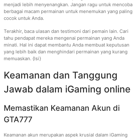
menjadi lebih menyenangkan. Jangan ragu untuk mencoba
berbagai macam permainan untuk menemukan yang paling
cocok untuk Anda.
Terakhir, baca ulasan dan testimoni dari pemain lain. Cari
tahu pendapat mereka mengenai permainan yang Anda
minati. Hal ini dapat membantu Anda membuat keputusan
yang lebih baik dan menghindari permainan yang kurang
memuaskan. {lsi}
Keamanan dan Tanggung
Jawab dalam iGaming online
Memastikan Keamanan Akun di
GTA777
Keamanan akun merupakan aspek krusial dalam iGaming