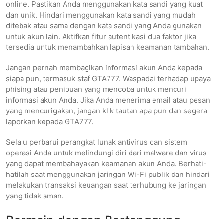
online. Pastikan Anda menggunakan kata sandi yang kuat
dan unik. Hindari menggunakan kata sandi yang mudah
ditebak atau sama dengan kata sandi yang Anda gunakan
untuk akun lain. Aktifkan fitur autentikasi dua faktor jika
tersedia untuk menambahkan lapisan keamanan tambahan.
Jangan pernah membagikan informasi akun Anda kepada
siapa pun, termasuk staf GTA777. Waspadai terhadap upaya
phising atau penipuan yang mencoba untuk mencuri
informasi akun Anda. Jika Anda menerima email atau pesan
yang mencurigakan, jangan klik tautan apa pun dan segera
laporkan kepada GTA777.
Selalu perbarui perangkat lunak antivirus dan sistem
operasi Anda untuk melindungi diri dari malware dan virus
yang dapat membahayakan keamanan akun Anda. Berhati-
hatilah saat menggunakan jaringan Wi-Fi publik dan hindari
melakukan transaksi keuangan saat terhubung ke jaringan
yang tidak aman.