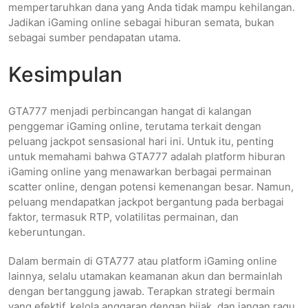
mempertaruhkan dana yang Anda tidak mampu kehilangan.
Jadikan iGaming online sebagai hiburan semata, bukan
sebagai sumber pendapatan utama.
Kesimpulan
GTA777 menjadi perbincangan hangat di kalangan
penggemar iGaming online, terutama terkait dengan
peluang jackpot sensasional hari ini. Untuk itu, penting
untuk memahami bahwa GTA777 adalah platform hiburan
iGaming online yang menawarkan berbagai permainan
scatter online, dengan potensi kemenangan besar. Namun,
peluang mendapatkan jackpot bergantung pada berbagai
faktor, termasuk RTP, volatilitas permainan, dan
keberuntungan.
Dalam bermain di GTA777 atau platform iGaming online
lainnya, selalu utamakan keamanan akun dan bermainlah
dengan bertanggung jawab. Terapkan strategi bermain
yang efektif, kelola anggaran dengan bijak, dan jangan ragu