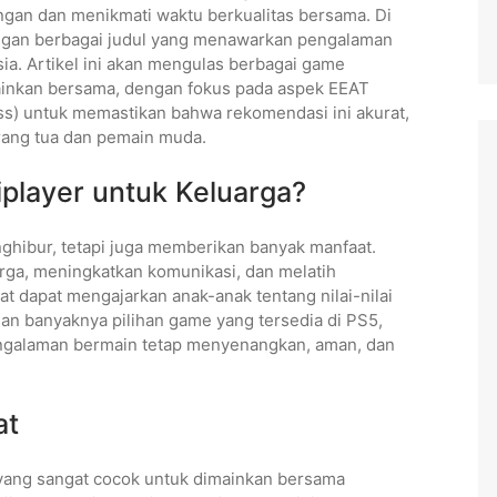
ngan dan menikmati waktu berkualitas bersama. Di
ngan berbagai judul yang menawarkan pengalaman
ia. Artikel ini akan mengulas berbagai game
mainkan bersama, dengan fokus pada aspek EEAT
ess) untuk memastikan bahwa rekomendasi ini akurat,
rang tua dan pemain muda.
player untuk Keluarga?
hibur, tetapi juga memberikan banyak manfaat.
rga, meningkatkan komunikasi, dan melatih
at dapat mengajarkan anak-anak tentang nilai-nilai
gan banyaknya pilihan game yang tersedia di PS5,
engalaman bermain tetap menyenangkan, aman, dan
at
yang sangat cocok untuk dimainkan bersama