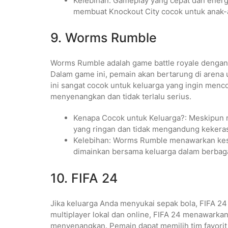
Kelebihan: Gameplay yang cepat dan ener
membuat Knockout City cocok untuk anak-
9. Worms Rumble
Worms Rumble adalah game battle royale dengan 
Dalam game ini, pemain akan bertarung di arena 
ini sangat cocok untuk keluarga yang ingin men
menyenangkan dan tidak terlalu serius.
Kenapa Cocok untuk Keluarga?: Meskipun m
yang ringan dan tidak mengandung kekeras
Kelebihan: Worms Rumble menawarkan kese
dimainkan bersama keluarga dalam berbag
10. FIFA 24
Jika keluarga Anda menyukai sepak bola, FIFA 24
multiplayer lokal dan online, FIFA 24 menawarka
menyenangkan. Pemain dapat memilih tim favori