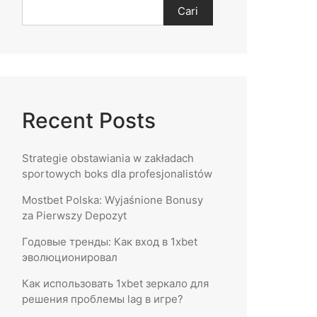
Cari
Recent Posts
Strategie obstawiania w zakładach
sportowych boks dla profesjonalistów
Mostbet Polska: Wyjaśnione Bonusy
za Pierwszy Depozyt
Годовые тренды: Как вход в 1xbet
эволюционировал
Как использовать 1xbet зеркало для
решения проблемы lag в игре?