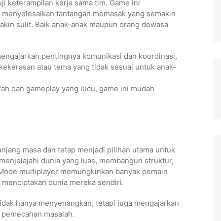
ji keterampilan kerja sama tim. Game ini
 menyelesaikan tantangan memasak yang semakin
akin sulit. Baik anak-anak maupun orang dewasa
engajarkan pentingnya komunikasi dan koordinasi,
ekerasan atau tema yang tidak sesuai untuk anak-
erah dan gameplay yang lucu, game ini mudah
anjang masa dan tetap menjadi pilihan utama untuk
enjelajahi dunia yang luas, membangun struktur,
 Mode multiplayer memungkinkan banyak pemain
 menciptakan dunia mereka sendiri.
tidak hanya menyenangkan, tetapi juga mengajarkan
an pemecahan masalah.