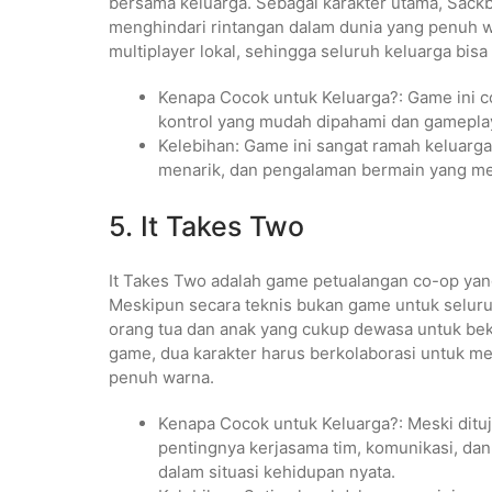
bersama keluarga. Sebagai karakter utama, Sack
menghindari rintangan dalam dunia yang penuh 
multiplayer lokal, sehingga seluruh keluarga bisa
Kenapa Cocok untuk Keluarga?: Game ini 
kontrol yang mudah dipahami dan gamepla
Kelebihan: Game ini sangat ramah keluarg
menarik, dan pengalaman bermain yang m
5. It Takes Two
It Takes Two adalah game petualangan co-op yan
Meskipun secara teknis bukan game untuk seluru
orang tua dan anak yang cukup dewasa untuk be
game, dua karakter harus berkolaborasi untuk me
penuh warna.
Kenapa Cocok untuk Keluarga?: Meski ditu
pentingnya kerjasama tim, komunikasi, da
dalam situasi kehidupan nyata.