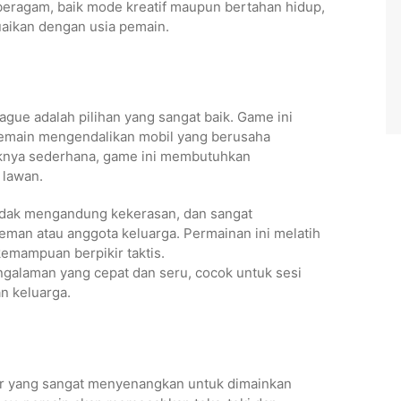
eragam, baik mode kreatif maupun bertahan hidup,
suaikan dengan usia pemain.
gue adalah pilihan yang sangat baik. Game ini
emain mengendalikan mobil yang berusaha
knya sederhana, game ini membutuhkan
 lawan.
tidak mengandung kekerasan, dan sangat
man atau anggota keluarga. Permainan ini melatih
emampuan berpikir taktis.
galaman yang cepat dan seru, cocok untuk sesi
n keluarga.
er yang sangat menyenangkan untuk dimainkan