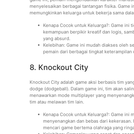
menyelesaikan berbagai tantangan fisika. Game in
memungkinkan keluarga untuk bekerja sama dala
Kenapa Cocok untuk Keluarga?: Game ini t
kemampuan berpikir kreatif dan logis, sam
yang absurd.
Kelebihan: Game ini mudah diakses oleh s
pemain dari berbagai tingkat keterampilan
8. Knockout City
Knockout City adalah game aksi berbasis tim ya
dodge (dodgeball). Dalam game ini, tim akan sal
menawarkan mode multiplayer yang menyenangka
tim atau melawan tim lain.
Kenapa Cocok untuk Keluarga?: Game ini 
menyenangkan dan bebas dari kekerasan. In
mencari game bertema olahraga yang ring