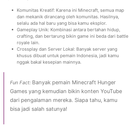
Komunitas Kreatif: Karena ini Minecraft, semua map
dan mekanik dirancang oleh komunitas. Hasilnya,
selalu ada hal baru yang bisa kamu eksplor.
Gameplay Unik: Kombinasi antara bertahan hidup,
crafting, dan bertarung bikin game ini beda dari battle
royale lain.
Crossplay dan Server Lokal: Banyak server yang
khusus dibuat untuk pemain Indonesia, jadi kamu
nggak bakal kesepian mainnya.
Banyak pemain Minecraft Hunger
Fun Fact:
Games yang kemudian bikin konten YouTube
dari pengalaman mereka. Siapa tahu, kamu
bisa jadi salah satunya!