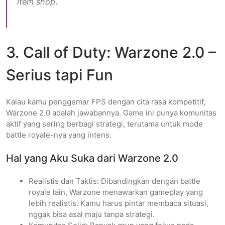
.
item shop
3. Call of Duty: Warzone 2.0 –
Serius tapi Fun
Kalau kamu penggemar FPS dengan cita rasa kompetitif,
Warzone 2.0 adalah jawabannya. Game ini punya komunitas
aktif yang sering berbagi strategi, terutama untuk mode
battle royale-nya yang intens.
Hal yang Aku Suka dari Warzone 2.0
Realistis dan Taktis: Dibandingkan dengan battle
royale lain, Warzone menawarkan gameplay yang
lebih realistis. Kamu harus pintar membaca situasi,
nggak bisa asal maju tanpa strategi.