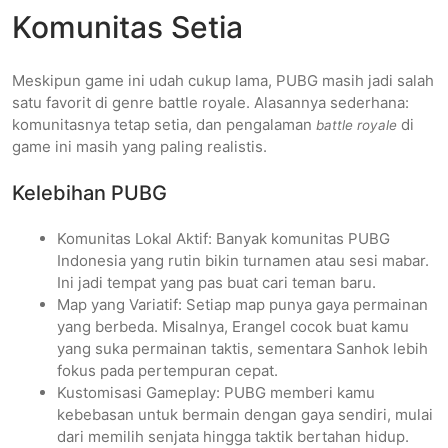
Komunitas Setia
Meskipun game ini udah cukup lama, PUBG masih jadi salah
satu favorit di genre battle royale. Alasannya sederhana:
komunitasnya tetap setia, dan pengalaman
di
battle royale
game ini masih yang paling realistis.
Kelebihan PUBG
Komunitas Lokal Aktif: Banyak komunitas PUBG
Indonesia yang rutin bikin turnamen atau sesi mabar.
Ini jadi tempat yang pas buat cari teman baru.
Map yang Variatif: Setiap map punya gaya permainan
yang berbeda. Misalnya, Erangel cocok buat kamu
yang suka permainan taktis, sementara Sanhok lebih
fokus pada pertempuran cepat.
Kustomisasi Gameplay: PUBG memberi kamu
kebebasan untuk bermain dengan gaya sendiri, mulai
dari memilih senjata hingga taktik bertahan hidup.