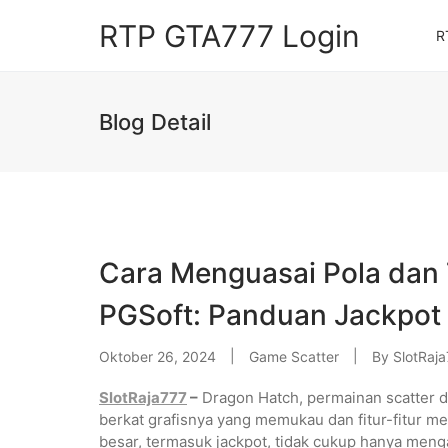
RTP GTA777 Login
R
Blog Detail
Cara Menguasai Pola dan 
PGSoft: Panduan Jackpot 
Oktober 26, 2024
Game Scatter
By
SlotRaj
SlotRaja777
–
Dragon Hatch, permainan scatter da
berkat grafisnya yang memukau dan fitur-fitur 
besar, termasuk jackpot, tidak cukup hanya me