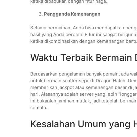
ketika dipadukan dengan fitur naga.
Pengganda Kemenangan
Selama permainan, Anda bisa mendapatkan pen
hasil yang Anda peroleh. Fitur ini sangat bergu
ketika dikombinasikan dengan kemenangan bertur
Waktu Terbaik Bermain
Berdasarkan pengalaman banyak pemain, ada wa
untuk bermain scatter seperti Dragon Hatch. Umu
memberikan jackpot atau kemenangan besar di ja
hari. Alasannya adalah server yang lebih “longga
ini bukanlah jaminan mutlak, jadi tetaplah bermai
semata.
Kesalahan Umum yang H