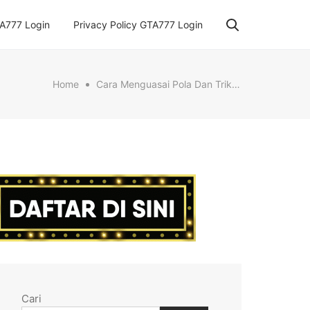
A777 Login
Privacy Policy GTA777 Login
Home
Cara Menguasai Pola Dan Trik Dragon Hatch Di PGSoft: Panduan Jackpot Besar!
Cari