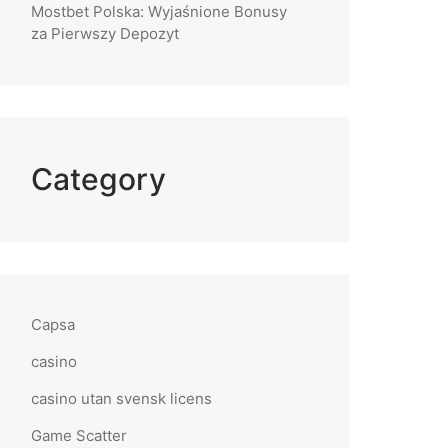
Mostbet Polska: Wyjaśnione Bonusy
za Pierwszy Depozyt
Category
Capsa
casino
casino utan svensk licens
Game Scatter