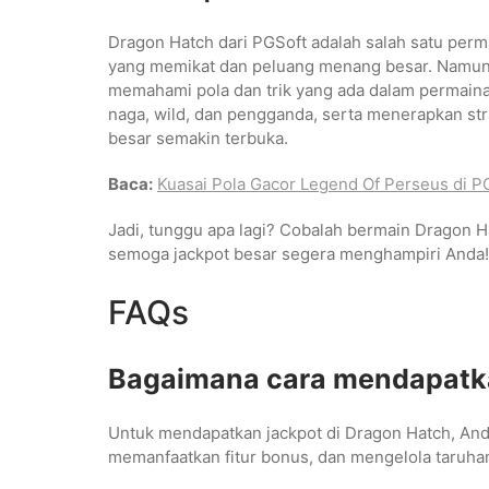
Dragon Hatch dari PGSoft adalah salah satu perma
yang memikat dan peluang menang besar. Namun, 
memahami pola dan trik yang ada dalam permaina
naga, wild, dan pengganda, serta menerapkan str
besar semakin terbuka.
Baca:
Kuasai Pola Gacor Legend Of Perseus di P
Jadi, tunggu apa lagi? Cobalah bermain Dragon Ha
semoga jackpot besar segera menghampiri Anda!
FAQs
Bagaimana cara mendapatka
Untuk mendapatkan jackpot di Dragon Hatch, An
memanfaatkan fitur bonus, dan mengelola taruhan