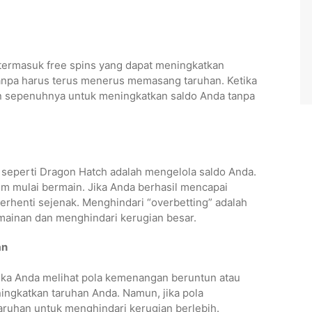
termasuk free spins yang dapat meningkatkan
npa harus terus menerus memasang taruhan. Ketika
n sepenuhnya untuk meningkatkan saldo Anda tanpa
 seperti Dragon Hatch adalah mengelola saldo Anda.
m mulai bermain. Jika Anda berhasil mencapai
erhenti sejenak. Menghindari “overbetting” adalah
mainan dan menghindari kerugian besar.
an
Jika Anda melihat pola kemenangan beruntun atau
ningkatkan taruhan Anda. Namun, jika pola
aruhan untuk menghindari kerugian berlebih.