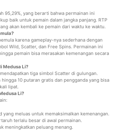
lah 95,29%, yang berarti bahwa permainan ini
up baik untuk pemain dalam jangka panjang. RTP
yang akan kembali ke pemain dari waktu ke waktu.
emula?
 pemula karena gameplay-nya sederhana dengan
bol Wild, Scatter, dan Free Spins. Permainan ini
ehingga pemain bisa merasakan kemenangan secara
di Medusa Li?
mendapatkan tiga simbol Scatter di gulungan.
 hingga 10 putaran gratis dan pengganda yang bisa
li lipat.
 Medusa Li?
ain:
Wild yang meluas untuk memaksimalkan kemenangan.
taruh terlalu besar di awal permainan.
ntuk meningkatkan peluang menang.