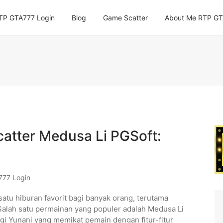
TP GTA777 Login
Blog
Game Scatter
About Me RTP GT
atter Medusa Li PGSoft:
777 Login
satu hiburan favorit bagi banyak orang, terutama
alah satu permainan yang populer adalah Medusa Li
gi Yunani yang memikat pemain dengan fitur-fitur