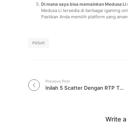
Di mana saya bisa memainkan Medusa Li 
Medusa Li tersedia di berbagai igaming on
Pastikan Anda memilih platform yang aman 
PGSoft
Previous Post
P
Inilah 5 Scatter Dengan RTP Tertinggi yang Sering Diabaikan Pemain
o
s
Write 
t