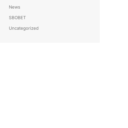
News
SBOBET
Uncategorized