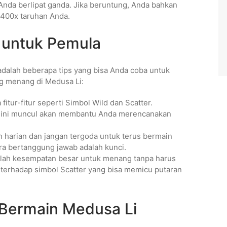
da berlipat ganda. Jika beruntung, Anda bahkan
400x taruhan Anda.
 untuk Pemula
 adalah beberapa tips yang bisa Anda coba untuk
 menang di Medusa Li:
a fitur-fitur seperti Simbol Wild dan Scatter.
r ini muncul akan membantu Anda merencanakan
n harian dan jangan tergoda untuk terus bermain
ra bertanggung jawab adalah kunci.
dalah kesempatan besar untuk menang tanpa harus
terhadap simbol Scatter yang bisa memicu putaran
 Bermain Medusa Li