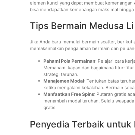
elemen kunci yang dapat membuat kemenangan An
bisa mendapatkan kemenangan maksimal hingga 
Tips Bermain Medusa Li
Jika Anda baru memulai bermain scatter, berikut
memaksimalkan pengalaman bermain dan peluang
Pahami Pola Permainan
: Pelajari cara kerj
Memahami kapan dan bagaimana fitur-fitu
strategi taruhan.
Manajemen Modal
: Tentukan batas taruha
ketika mengalami kekalahan. Bermain seca
Manfaatkan Free Spins
: Putaran gratis a
menambah modal taruhan. Selalu waspada 
gratis.
Penyedia Terbaik untuk