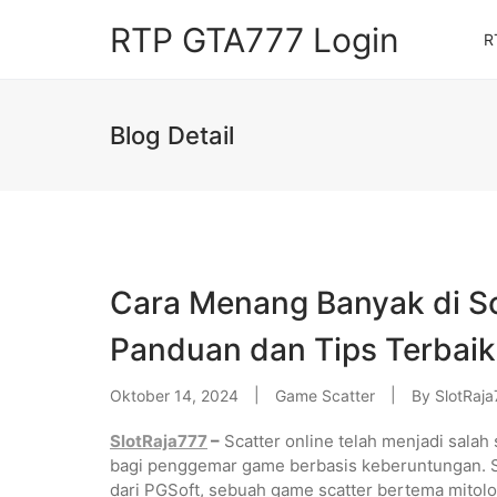
RTP GTA777 Login
R
Blog Detail
Cara Menang Banyak di Sc
Panduan dan Tips Terbaik
Oktober 14, 2024
Game Scatter
By
SlotRaja
SlotRaja777
–
Scatter online telah menjadi salah 
bagi penggemar game berbasis keberuntungan. S
dari PGSoft, sebuah game scatter bertema mitolo