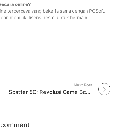
secara online?
line terpercaya yang bekerja sama dengan PGSoft.
dan memiliki lisensi resmi untuk bermain.
Next Post
Scatter 5G: Revolusi Game Scatter dengan Teknologi Terbaru
a comment