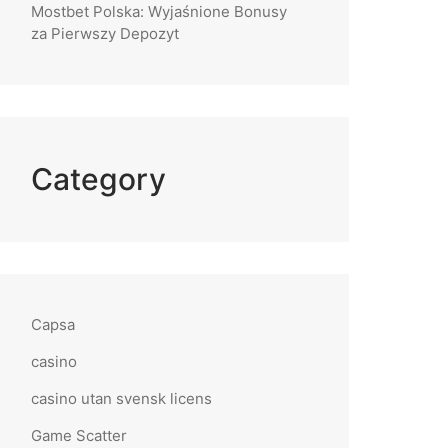
Mostbet Polska: Wyjaśnione Bonusy
za Pierwszy Depozyt
Category
Capsa
casino
casino utan svensk licens
Game Scatter