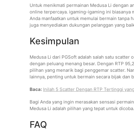
Untuk menikmati permainan Medusa Li dengan am
online terpercaya. igaming-igaming ini biasany
Anda manfaatkan untuk memulai bermain tanpa ha
juga menyediakan dukungan pelanggan yang baik
Kesimpulan
Medusa Li dari PGSoft adalah salah satu scatte
dengan peluang menang besar. Dengan RTP 95,29
pilihan yang menarik bagi penggemar scatter. N
lainnya, penting untuk bermain secara bijak dan
Baca:
Inilah 5 Scatter Dengan RTP Tertinggi yan
Bagi Anda yang ingin merasakan sensasi permain
Medusa Li adalah pilihan yang tepat untuk dicob
FAQ