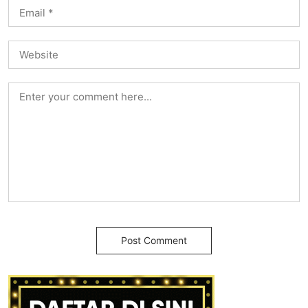
v
i
g
a
t
i
o
n