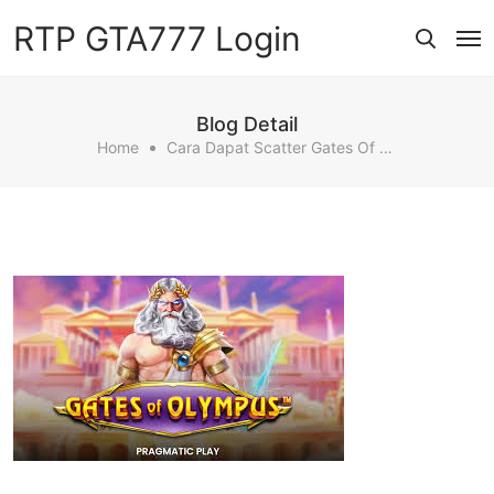
RTP GTA777 Login
Blog Detail
Home
Cara Dapat Scatter Gates Of Olympus Di GTA777