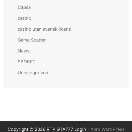
Capsa
casino
casino utan svensk licens
Game Scatter
News
SBOBET
Uncategorized
Copyright © 2026 RTP GTA777 Login -
Xpro WordPress