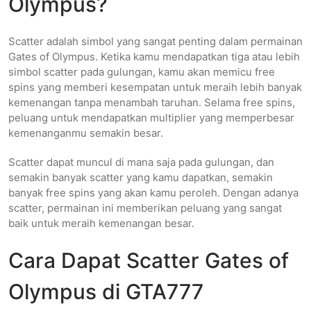
Olympus?
Scatter adalah simbol yang sangat penting dalam permainan
Gates of Olympus. Ketika kamu mendapatkan tiga atau lebih
simbol scatter pada gulungan, kamu akan memicu free
spins yang memberi kesempatan untuk meraih lebih banyak
kemenangan tanpa menambah taruhan. Selama free spins,
peluang untuk mendapatkan multiplier yang memperbesar
kemenanganmu semakin besar.
Scatter dapat muncul di mana saja pada gulungan, dan
semakin banyak scatter yang kamu dapatkan, semakin
banyak free spins yang akan kamu peroleh. Dengan adanya
scatter, permainan ini memberikan peluang yang sangat
baik untuk meraih kemenangan besar.
Cara Dapat Scatter Gates of
Olympus di GTA777