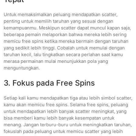
Untuk memaksimalkan peluang mendapatkan scatter,
penting untuk memilih taruhan yang sesuai dengan
kemampuanmu. Meskipun scatter dapat muncul kapan saja,
beberapa pemain melaporkan bahwa mereka lebih sering
memicu free spins ketika mereka bermain dengan taruhan
yang sedikit lebih tinggi. Cobalah untuk memulai dengan
taruhan kecil, lalu tingkatkan secara perlahan saat kamu
merasa permainan mulai menunjukkan pola yang
menguntungkan.
3. Fokus pada Free Spins
Setiap kali kamu mendapatkan tiga atau lebih simbol scatter,
kamu akan memicu free spins. Selama free spins, peluang
untuk mendapatkan lebih banyak scatter meningkat, yang
bisa memberi kamu lebih banyak kesempatan untuk
menang. Jangan terburu-buru untuk meningkatkan taruhan,
fokuslah pada peluang untuk memicu scatter yang lebih