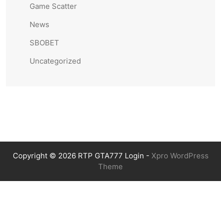
Game Scatter
News
SBOBET
Uncategorized
Copyright © 2026 RTP GTA777 Login -
Xpro WordPress
Theme