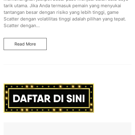
tarik utama. Jika Anda termasuk pemain yang menyukai
tantangan besar dengan risiko yang lebih tinggi, game
Scatter dengan volatilitas tinggi adalah pilihan yang tepat.
Scatter dengan...
Read More