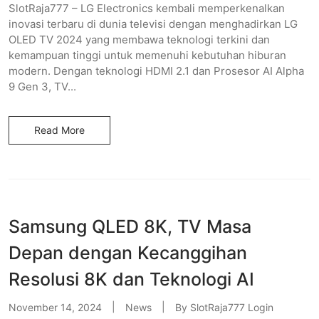
SlotRaja777 – LG Electronics kembali memperkenalkan
inovasi terbaru di dunia televisi dengan menghadirkan LG
OLED TV 2024 yang membawa teknologi terkini dan
kemampuan tinggi untuk memenuhi kebutuhan hiburan
modern. Dengan teknologi HDMI 2.1 dan Prosesor AI Alpha
9 Gen 3, TV...
Read More
Samsung QLED 8K, TV Masa
Depan dengan Kecanggihan
Resolusi 8K dan Teknologi AI
November 14, 2024
News
By
SlotRaja777 Login