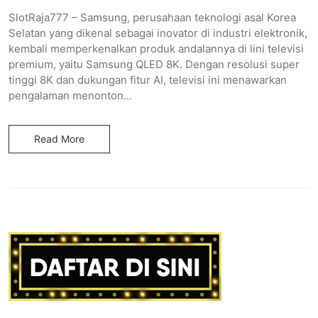
SlotRaja777 – Samsung, perusahaan teknologi asal Korea
Selatan yang dikenal sebagai inovator di industri elektronik,
kembali memperkenalkan produk andalannya di lini televisi
premium, yaitu Samsung QLED 8K. Dengan resolusi super
tinggi 8K dan dukungan fitur AI, televisi ini menawarkan
pengalaman menonton...
Read More