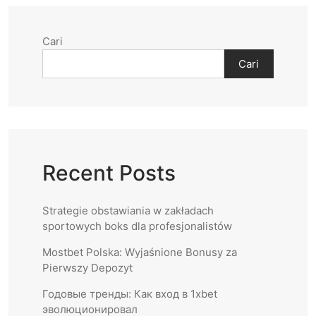
Cari
Cari
Recent Posts
Strategie obstawiania w zakładach
sportowych boks dla profesjonalistów
Mostbet Polska: Wyjaśnione Bonusy za
Pierwszy Depozyt
Годовые тренды: Как вход в 1xbet
эволюционировал