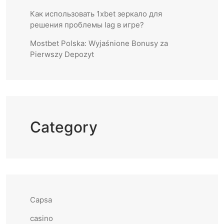
Как использовать 1xbet зеркало для
решения проблемы lag в игре?
Mostbet Polska: Wyjaśnione Bonusy za
Pierwszy Depozyt
Category
Capsa
casino