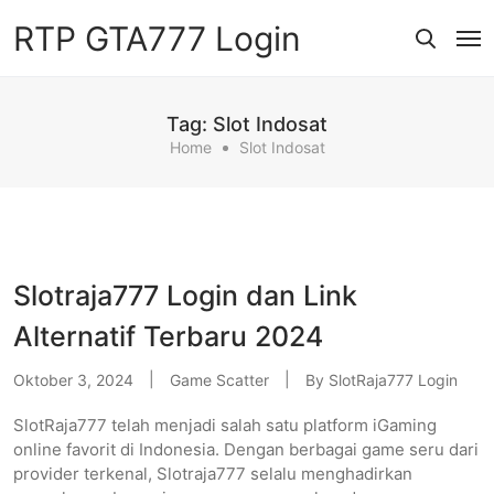
RTP GTA777 Login
Tag:
Slot Indosat
Home
Slot Indosat
Slotraja777 Login dan Link
Alternatif Terbaru 2024
Oktober 3, 2024
Game Scatter
By
SlotRaja777 Login
SlotRaja777 telah menjadi salah satu platform iGaming
online favorit di Indonesia. Dengan berbagai game seru dari
provider terkenal, Slotraja777 selalu menghadirkan