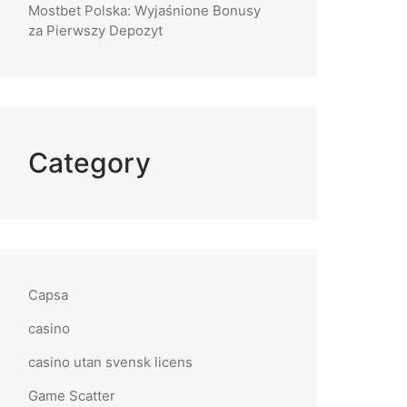
Mostbet Polska: Wyjaśnione Bonusy
za Pierwszy Depozyt
Category
Capsa
casino
casino utan svensk licens
Game Scatter