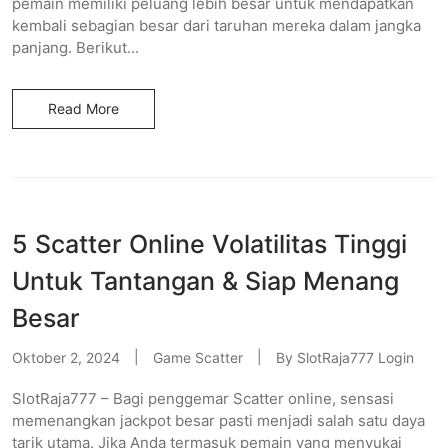
pemain memiliki peluang lebih besar untuk mendapatkan
kembali sebagian besar dari taruhan mereka dalam jangka
panjang. Berikut...
Read More
5 Scatter Online Volatilitas Tinggi
Untuk Tantangan & Siap Menang
Besar
Oktober 2, 2024
Game Scatter
By
SlotRaja777 Login
SlotRaja777 – Bagi penggemar Scatter online, sensasi
memenangkan jackpot besar pasti menjadi salah satu daya
tarik utama. Jika Anda termasuk pemain yang menyukai