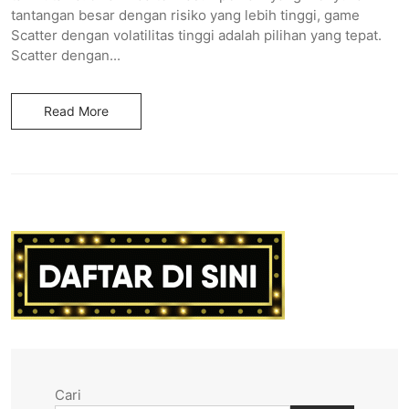
tantangan besar dengan risiko yang lebih tinggi, game
Scatter dengan volatilitas tinggi adalah pilihan yang tepat.
Scatter dengan...
Read More
Cari