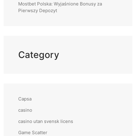
Mostbet Polska: Wyjaśnione Bonusy za
Pierwszy Depozyt
Category
Capsa
casino
casino utan svensk licens
Game Scatter