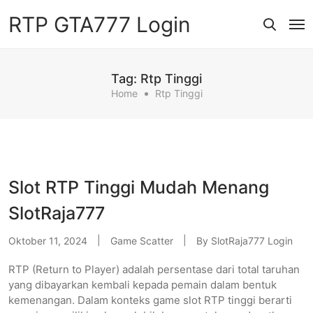
RTP GTA777 Login
Tag:
Rtp Tinggi
Home
Rtp Tinggi
Slot RTP Tinggi Mudah Menang
SlotRaja777
Oktober 11, 2024
Game Scatter
By
SlotRaja777 Login
RTP (Return to Player) adalah persentase dari total taruhan
yang dibayarkan kembali kepada pemain dalam bentuk
kemenangan. Dalam konteks game slot RTP tinggi berarti