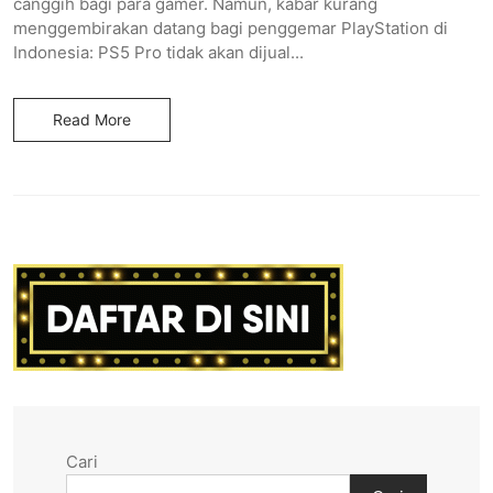
canggih bagi para gamer. Namun, kabar kurang
menggembirakan datang bagi penggemar PlayStation di
Indonesia: PS5 Pro tidak akan dijual...
Read More
Cari