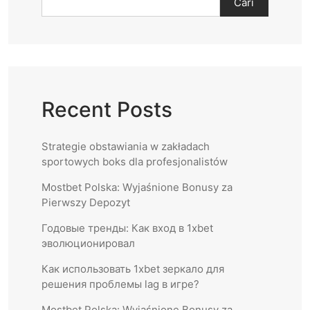
Cari
Recent Posts
Strategie obstawiania w zakładach
sportowych boks dla profesjonalistów
Mostbet Polska: Wyjaśnione Bonusy za
Pierwszy Depozyt
Годовые тренды: Как вход в 1xbet
эволюционировал
Как использовать 1xbet зеркало для
решения проблемы lag в игре?
Mostbet Polska: Wyjaśnione Bonusy za