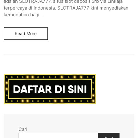
adalah SLOTRAJA777, situs slot deposit 5rb via Linkaja
terpercaya di Indonesia. SLOTRAJA777 kini menyediakan
kemudahan bagi...
Read More
Cari