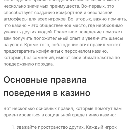
несколько значимых преимуществ. Во-первых, это
способствует созданию комфортной и безопасной
атмосферы для всех игроков. Во-вторых, важно помнить,
что казино – это общественное место, где необходимо
уважать других людей. Грамотное поведение поможет
вам получить положительный опыт и увеличить шансы
на успех. Кроме того, соблюдение этих правил может
предотвратить конфликты с персоналом казино,
которые, без сомнений, имеют свои обязательства по
поддержанию порядка.
Основные правила
поведения в казино
Вот несколько основных правил, которые помогут вам
ориентироваться в социальной среде пинко казино:
Уважайте пространство других. Каждый игрок