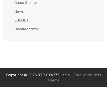
Game Scatter
News
SBOBET
Uncategorized
Copyright © 2026 RTP GTA777 Login -
Xpro WordPress
Theme