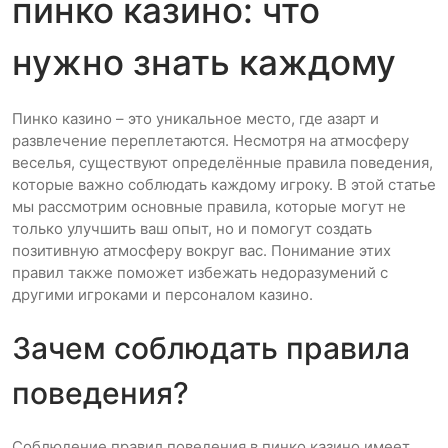
пинко казино: что
нужно знать каждому
Пинко казино – это уникальное место, где азарт и
развлечение переплетаются. Несмотря на атмосферу
веселья, существуют определённые правила поведения,
которые важно соблюдать каждому игроку. В этой статье
мы рассмотрим основные правила, которые могут не
только улучшить ваш опыт, но и помогут создать
позитивную атмосферу вокруг вас. Понимание этих
правил также поможет избежать недоразумений с
другими игроками и персоналом казино.
Зачем соблюдать правила
поведения?
Соблюдение правил поведения в пинко казино имеет