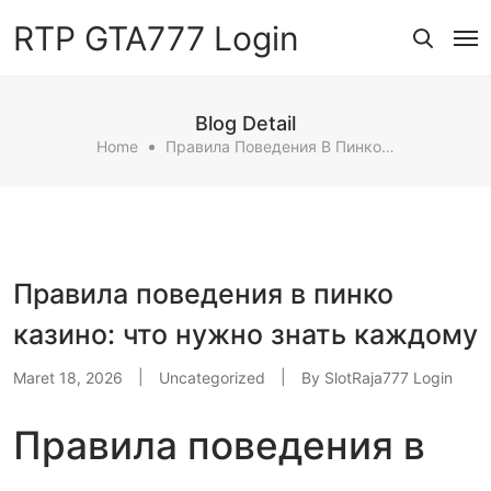
RTP GTA777 Login
Blog Detail
Home
Правила Поведения В Пинко Казино: Что Нужно Знать Каждому
Правила поведения в пинко
казино: что нужно знать каждому
Maret 18, 2026
Uncategorized
By
SlotRaja777 Login
Правила поведения в