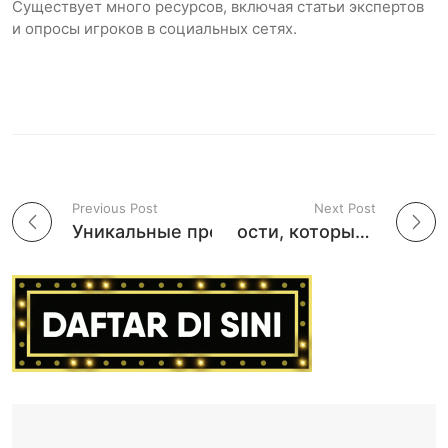
Существует много ресурсов, включая статьи экспертов
и опросы игроков в социальных сетях.
Previous Post
Next Post
P
Уникальные предложения, на которые стоит обратить внимание в pinco casino зеркало
Меры безопасности, которые вы должны знать для Pinco Casino зеркало
o
s
t
n
a