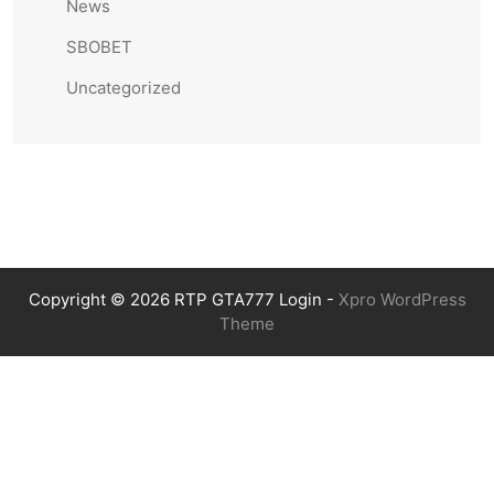
News
SBOBET
Uncategorized
Copyright © 2026 RTP GTA777 Login -
Xpro WordPress
Theme