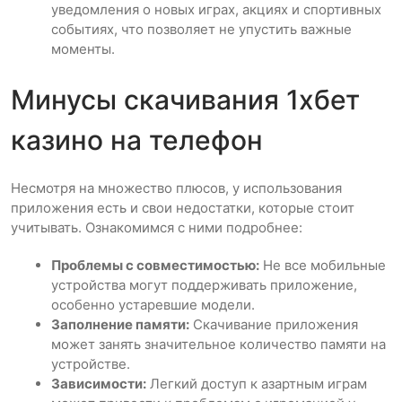
уведомления о новых играх, акциях и спортивных
событиях, что позволяет не упустить важные
моменты.
Минусы скачивания 1хбет
казино на телефон
Несмотря на множество плюсов, у использования
приложения есть и свои недостатки, которые стоит
учитывать. Ознакомимся с ними подробнее:
Проблемы с совместимостью:
Не все мобильные
устройства могут поддерживать приложение,
особенно устаревшие модели.
Заполнение памяти:
Скачивание приложения
может занять значительное количество памяти на
устройстве.
Зависимости:
Легкий доступ к азартным играм