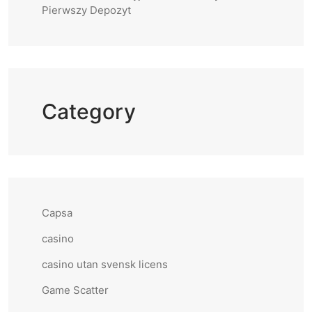
Pierwszy Depozyt
Category
Capsa
casino
casino utan svensk licens
Game Scatter