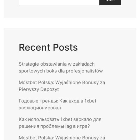
i
g
a
Recent Posts
t
Strategie obstawiania w zakładach
i
sportowych boks dla profesjonalistów
o
Mostbet Polska: Wyjaśnione Bonusy za
Pierwszy Depozyt
n
Годовые тренды: Как вход в 1xbet
эволюционировал
Как использовать 1xbet зеркало для
решения проблемы lag в игре?
Mostbet Polska: Wyjaśnione Bonusy za