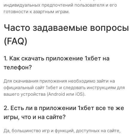
индивидуальных предпочтений пользователя и его
готовности к азартным играм.
Часто задаваемые вопросы
(FAQ)
1. Как скачать приложение 1хбет на
телефон?
Для скачивания приложения необходимо зайти на
официальный сайт 1хбет и следовать инструкциям для
вашего устройства (Android или iOS).
2. Есть ли в приложении 1хбет все те же
игры, что и на сайте?
Да, большинство игр и функций, доступных на сайте,