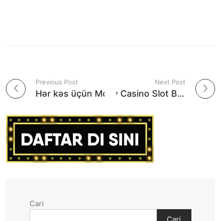
Previous Post
Next Post
P
Hər kəs üçün Mostbet Aviator-də avtomatik cash out necə işləyir?
Debunking Glory Casino Slot Bonus Frequency Myths for Players
o
s
t
n
a
Cari
v
Cari