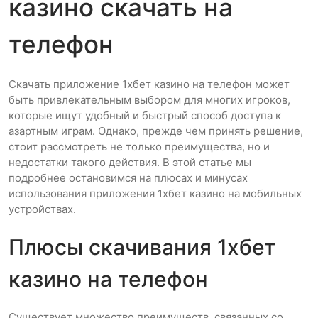
казино скачать на
телефон
Скачать приложение 1хбет казино на телефон может
быть привлекательным выбором для многих игроков,
которые ищут удобный и быстрый способ доступа к
азартным играм. Однако, прежде чем принять решение,
стоит рассмотреть не только преимущества, но и
недостатки такого действия. В этой статье мы
подробнее остановимся на плюсах и минусах
использования приложения 1хбет казино на мобильных
устройствах.
Плюсы скачивания 1хбет
казино на телефон
Существует множество преимуществ, связанных со