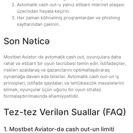
Avtomatik cash out-u yalnız etibarlı internet əlaqəsi
üzərindən həyata keçirin.
Hər zaman köhnəlmiş proqramlardan və phishing
saytlarından çəkinin.
Son Nəticə
Mostbet Aviator-də avtomatik cash out, oyunçulara daha
rahat və etibarlı bir oyun təcrübəsi təmin edir. İstifadəçilər,
riskləri azaldaraq və qazanclarını optimallaşdıraraq
oynamağa davam edə bilərlər. Avtomatik cash out-un iş
prinsipləri, istifadə qaydaları və təhlükəsizlik məsələlərini
bilmək, oyunçular üçün uğurlu bir oyun strateji
formalaşdırılmasında əhəmiyyətlidir.
Tez-tez Verilən Suallar (FAQ)
1. Mostbet Aviator-də cash out-un limiti