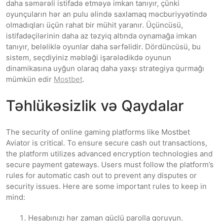
daha səmərəli istifadə etməyə imkan tanıyır, çünki
oyunçuların hər an pulu əlində saxlamaq məcburiyyətində
olmadıqları üçün rahat bir mühit yaranır. Üçüncüsü,
istifadəçilərinin daha az təzyiq altında oynamağa imkan
tanıyır, beləliklə oyunlar daha sərfəlidir. Dördüncüsü, bu
sistem, seçdiyiniz məbləği işarələdikdə oyunun
dinamikasına uyğun olaraq daha yaxşı strategiya qurmağı
mümkün edir
Mostbet
.
Təhlükəsizlik və Qaydalar
The security of online gaming platforms like Mostbet
Aviator is critical. To ensure secure cash out transactions,
the platform utilizes advanced encryption technologies and
secure payment gateways. Users must follow the platform’s
rules for automatic cash out to prevent any disputes or
security issues. Here are some important rules to keep in
mind:
Hesabınızı hər zaman güclü parolla qoruyun.