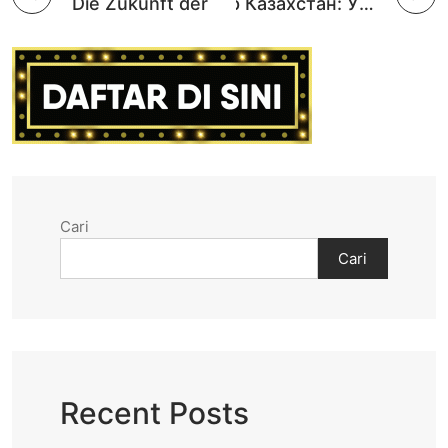
Die Zukunft der nicht lizenzierten Sportwetten in Deutschland erkennen
Пин Ап Авиатор Казахстан: Удобная мобильная версия и приложение для игроков
o
s
t
n
a
Cari
v
Cari
i
g
a
Recent Posts
t