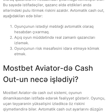
Bu sayədə istifadəçilər, qazanc əldə etdikləri anda
əllərindəki pulu itirmək riskini azaldır. Avtomatik cash out,
aşağıdakiları edə bilər:
Oyunçunun istədiyi məbləği avtomatik olaraq
hesabdan çıxarmaq.
Açıq oyun müddətində real zamanlı qazancları
izləmək.
Oyunçunun risk məsafəsini idarə etməyə kömək
etmək.
Mostbet Aviator-də Cash
Out-un necə işlədiyi?
Mostbet Aviator-də cash out sistemi, oyunun
dinamikasından istifadə edərək fəaliyyət göstərir. Oyunçu,
uçan təyyarənin yüksəlişini izlədikcə öz riskini
qiymətləndirə bilər. Avtomatik cash out ayarlarını düzgün