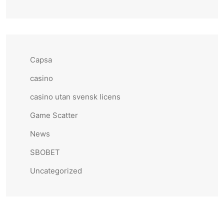
Capsa
casino
casino utan svensk licens
Game Scatter
News
SBOBET
Uncategorized